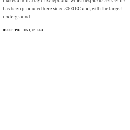
makes a rich array of exceptional wines despite its size. Wine
has been produced here since 3000 BC and, with the largest
underground…
HARRIETPITCH
ON 1 JUNI 2023