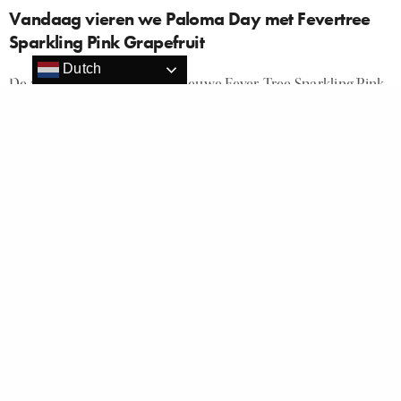
Vandaag vieren we Paloma Day met Fevertree
Sparkling Pink Grapefruit
Dutch
De zomer in je glas met de nieuwe Fever-Tree Sparkling Pink
Grapefruit, de ideale mixer voor de zomerse paloma cocktail
Amsterdam 22 mei 2023 – De dagen worden langer en de
warmere temperaturen…
HARRIETPITCH
ON 29 MEI 2023