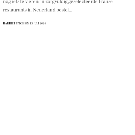
nóg iets te vieren: in zorgvuldig geselecteerde Franse
restaurants in Nederland bestel…
HARRIETPITCH
ON 13 JULI 2026