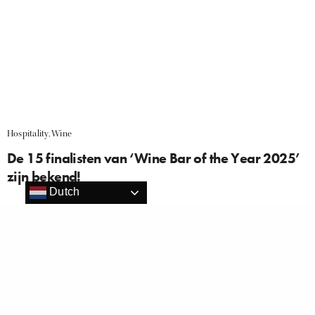
Hospitality
,
Wine
De 15 finalisten van ‘Wine Bar of the Year 2025’
zijn bekend!
Dutch
Consumenten stemden volop via wine-bars.nl De laatste
weken van november en de eerste week van december
stonden volledig in het teken van de publieksronde van de
leukste verkiezing van het jaar: ‘Wine Bar…
PITCH PR
ON 12 DECEMBER 2025