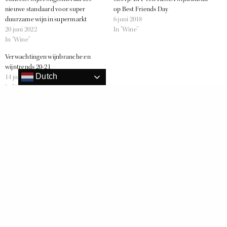
nieuwe standaard voor super
op Best Friends Day
duurzame wijn in supermarkt
6 juni 2018
20 juni 2022
In "Wine"
In "Wine"
Verwachtingen wijnbranche en
wijntrends 20-21
Dutch
14 juli 2020
In "Geen categorie"
B LIV
EARTH DAY