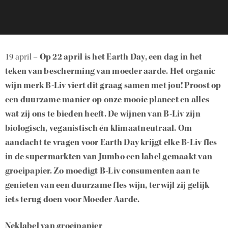
19 april –
Op 22 april is het Earth Day, een dag in het
teken van bescherming van moeder aarde. Het organic
wijn merk B-Liv viert dit graag samen met jou! Proost op
een duurzame manier op onze mooie planeet en alles
wat zij ons te bieden heeft. De wijnen van B-Liv zijn
biologisch, veganistisch én klimaatneutraal. Om
aandacht te vragen voor Earth Day krijgt elke B-Liv fles
in de supermarkten van Jumbo een label gemaakt van
groeipapier. Zo moedigt B-Liv consumenten aan te
genieten van een duurzame fles wijn, terwijl zij gelijk
iets terug doen voor Moeder Aarde.
Neklabel van groeipapier