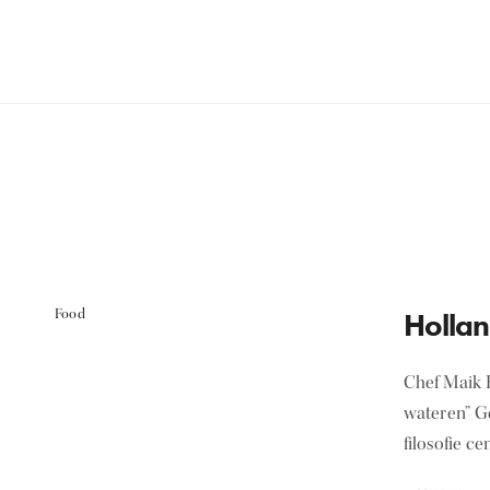
Food
Hollan
Chef Maik K
wateren” Ge
filosofie c