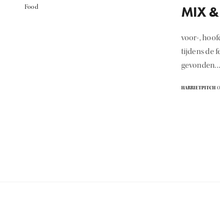
Food
MIX & 
voor-, hoof
tijdens de 
gevonden.
HARRIETPITCH
O