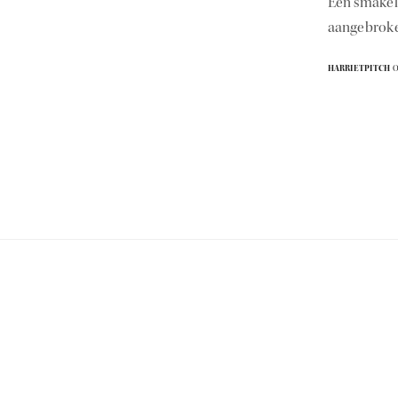
Een smakeli
aangebroken
HARRIETPITCH
O