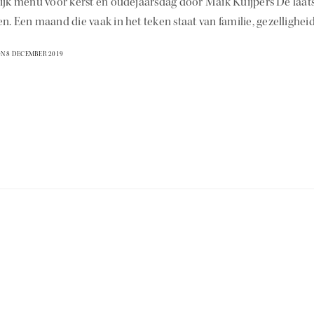
jk menu voor kerst en oudejaarsdag door Maik Kuijpers De laats
. Een maand die vaak in het teken staat van familie, gezellighei
N 8 DECEMBER 2019