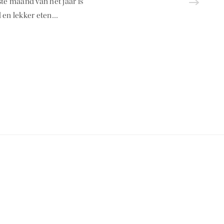
te maand van het jaar is
d en lekker eten…