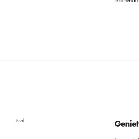
HARRIETPITCH
O
Food
Geniet