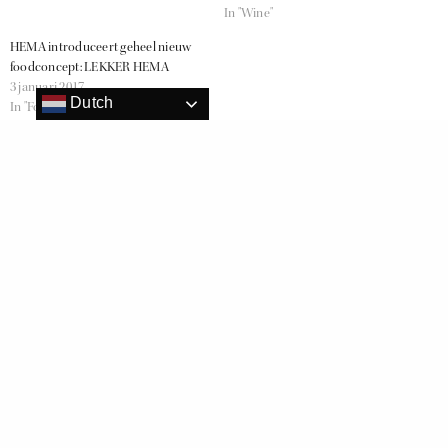
In "Wine"
HEMA introduceert geheel nieuw
foodconcept: LEKKER HEMA
3 januari 2017
Dutch
In "Food"
HEMA
KERST
RELATED NEWS
Oranje boven met de limited edition oranje Tompouce I.P.A.
HEMA zoekt 95-jarigen om hun verjaardag mee te vieren
Gezinsuitbreiding bij de familie Rookworst