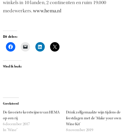
winkels in 10 landen, 2 continenten en ruim 19.000
medewerkers.
www.hema.nl
Dit delen:
Vind ik leuk:
Gerelateerd
De favoriete kerstwijnen van HEMA
Drink zelfgemaakte wijn tijdens de
op een rij
feestdagen met de ‘Make your own
6 december 2017
Wine Kit’
In "Wine"
8 november 2019