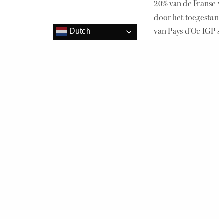
20% van de Franse 
door het toegesta
van Pays d’Oc IGP s
Dutch
te pairen met elke 
oftewel wijnen met
Voor meer informat
Dit delen:
Vind ik leuk: