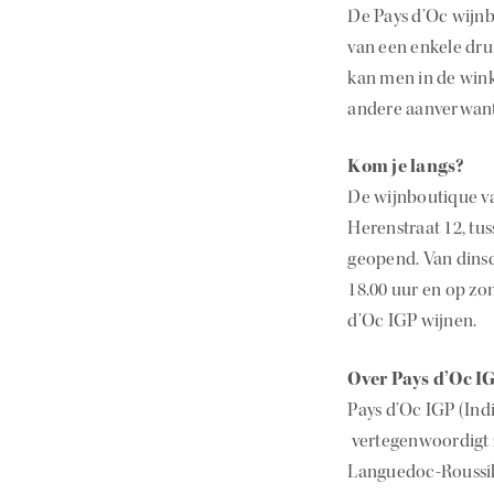
De Pays d’Oc wijnb
van een enkele dru
kan men in de wink
andere aanverwante
Kom je langs?
De wijnboutique va
Herenstraat 12, tu
geopend. Van dinsda
18.00 uur en op zo
d’Oc IGP wijnen.
Over Pays d’Oc I
Pays d’Oc IGP (Indi
vertegenwoordigt z
Languedoc-Roussill