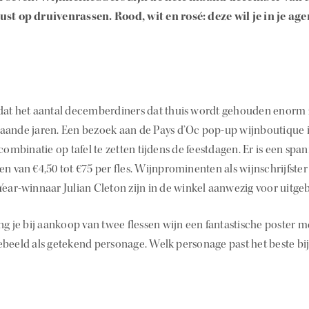
st op druivenrassen. Rood, wit en rosé: deze wil je in je ag
dat het aantal decemberdiners dat thuis wordt gehouden enorm z
aande jaren. Een bezoek aan de Pays d’Oc pop-up wijnboutique 
 combinatie op tafel te zetten tijdens de feestdagen. Er is een s
en van €4,50 tot €75 per fles. Wijnprominenten als wijnschrijfste
Year-winnaar Julian Cleton zijn in de winkel aanwezig voor uitgeb
ng je bij aankoop van twee flessen wijn een fantastische poster me
ebeeld als getekend personage. Welk personage past het beste bij 