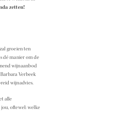
enda zetten!
al groeien ten
is dé manier om de
pannend wijnaanbod
r Barbara Verbeek
reid wijnadvies.
t alle
jou, oftewel: welke