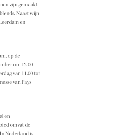
ijnen zijn gemaakt
blends. Naast wijn
l Leerdam en
am, op de
cember om 12.00
erdag van 11.00 tot
inesse van Pays
el en
ebied omvat de
In Nederland is