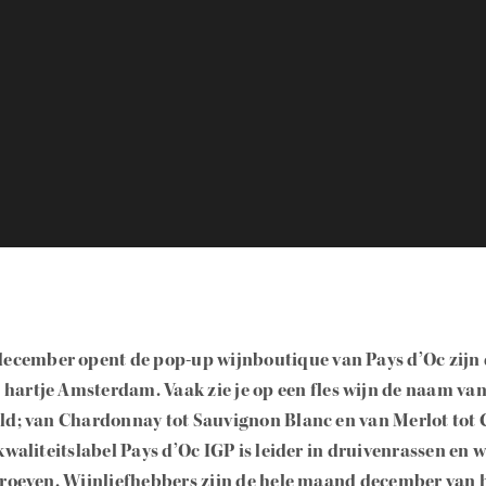
ecember opent de pop-up wijnboutique van Pays d’Oc zijn
 hartje Amsterdam. Vaak zie je op een fles wijn de naam van
d; van Chardonnay tot Sauvignon Blanc en van Merlot tot 
waliteitslabel Pays d’Oc IGP is leider in druivenrassen en wi
roeven. Wijnliefhebbers zijn de hele maand december van 