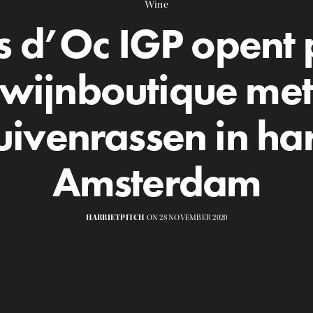
Wine
s d’Oc IGP opent 
 wijnboutique met
uivenrassen in har
Amsterdam
HARRIETPITCH
ON 28 NOVEMBER 2020