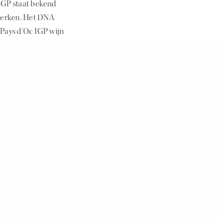
IGP staat bekend
werken. Het DNA
 Pays d’Oc IGP wijn
monocépage wijnen,