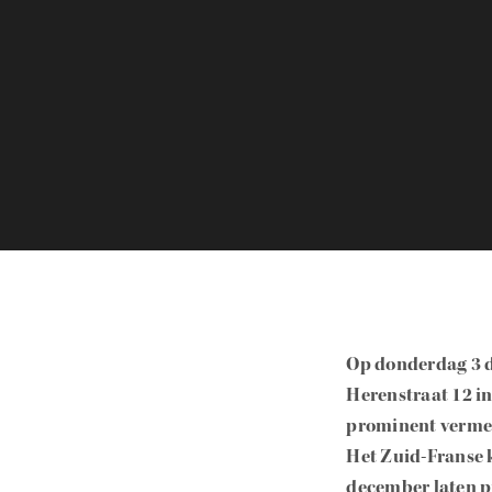
Op donderdag 3 d
Herenstraat 12 in
prominent vermel
Het Zuid-Franse k
december laten p