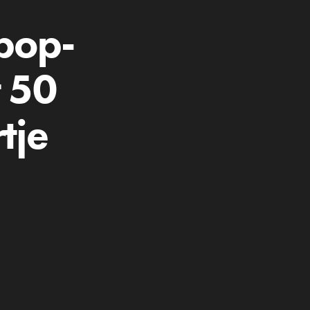
pop-
 50
tje