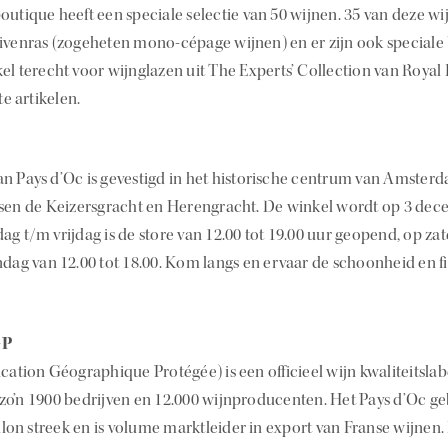
outique heeft een speciale selectie van 50 wijnen. 35 van deze w
ivenras (zogeheten mono-cépage wijnen) en er zijn ook speciale 
el terecht voor wijnglazen uit The Experts’ Collection van Roya
 artikelen.
n Pays d’Oc is gevestigd in het historische centrum van Amsterd
ssen de Keizersgracht en Herengracht. De winkel wordt op 3 de
g t/m vrijdag is de store van 12.00 tot 19.00 uur geopend, op zat
ndag van 12.00 tot 18.00. Kom langs en ervaar de schoonheid en f
GP
cation Géographique Protégée) is een officieel wijn kwaliteitslab
o’n 1900 bedrijven en 12.000 wijnproducenten. Het Pays d’Oc g
on streek en is volume marktleider in export van Franse wijnen. 