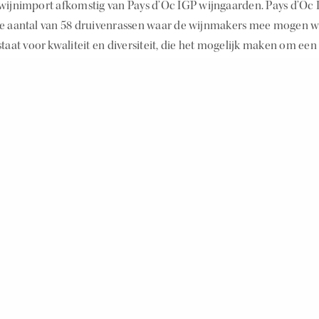
wijnimport afkomstig van Pays d’Oc IGP wijngaarden. Pays d’Oc 
ne aantal van 58 druivenrassen waar de wijnmakers mee mogen 
taat voor kwaliteit en diversiteit, die het mogelijk maken om een
stijl van eten. Tenslotte is Pays d’Oc IGP de marktleider van de 
 een enkele druivensoort.
ie over Pays d’Oc IGP zie
www.paysdoc-wines.com
.