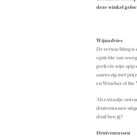
deze winkel gefocu
Wijnadvies
De verwachting is 
opzichte van voorg
perfecte wijn-spijs
aanwezig met prijz
en Winebar of the 
Als extraatje ontva
druivenrassen uitg
druif ben jij?
Druivenrassen