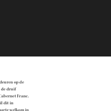
 deuren op de
 de druif
Cabernet Franc.
l dit in
harte welkom in