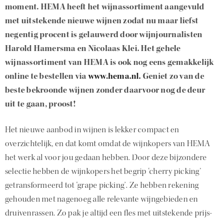
moment. HEMA heeft
he
t wijnassortiment aangevuld
met uitstekende nieuwe wijnen zodat nu maar liefst
negentig pro
cent is gelauwerd door wijnjournalisten
Harold Hamersma en Nicolaas Klei. Het gehele
wijnassortiment van HEMA is ook nog eens gemakkelijk
online te bestellen via
www.hema.nl.
Geniet zo van de
beste bekroonde wijnen zonder daarvoor nog de deur
uit te
gaan, proost!
Het nieuwe aanbod in wijnen is lekker compact en
overzichtelijk, en dat komt omdat de wijnkopers van HEMA
het werk al voor jou gedaan hebben. Door deze bijzondere
selectie hebben de wijnkopers het begrip ‘cherry picking’
getransformeerd tot ‘grape picking’. Ze hebben rekening
gehouden met nagenoeg alle relevante wijngebieden en
druivenrassen. Zo pak je altijd een fles met uitstekende prijs-