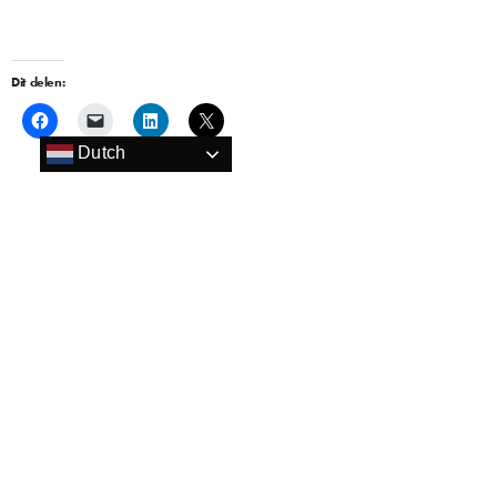
Dit delen:
Dutch
Vind ik leuk:
Gerelateerd
Emma Veerhuis (HMSM ‘13)
De TOP 10 voor de Hotello of the
verkozen tot Hotello of the Year
Year Award 2020 is bekend
2020!
8 november 2019
16 januari 2020
In "Hospitality"
In "Hospitality"
TOP 3 Hotello of the Year 2019