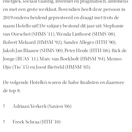
energiek, sociaal vaardig, inventief en pragmatisch, ambitieus
en met een grote werklust. Bovendien heeft deze persoon in
2019 onderscheidend gepresteerd en draagt met trots de
naam Hotello uit! De vakjury bestond dit jaar uit: Stephanie
van Oorschot (SHMS ‘11), Wenda Linthorst (SHMS ’08),
Robert Melaard (HMSM ’92), Sander Allegro (HTH ’90),
Jakob Jan Blaauw (SHMS ’00), Peter Heule (HTH ’06), Rick de
Jonge (BUAS ’11), Marc van Boekholt (HMSM ’94), Menno
Djie (Tio ’15) en Joost Rietveld (HMSM ’05).
De volgende Hotello’s waren de halve finalisten en daarmee
de top 8:
? Adriaan Verkerk (Saxion ’06)
? Freek Schraa (HTH ’10)