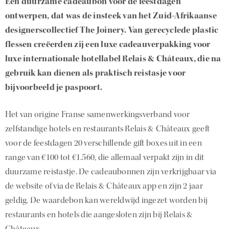
Een duurzame cadeaubon voor de feestdagen
ontwerpen, dat was de insteek van het Zuid-Afrikaanse
designerscollectief The Joinery. Van gerecyclede plastic
flessen creëerden zij een luxe cadeauverpakking voor
luxe internationale hotellabel Relais & Châteaux, die na
gebruik kan dienen als praktisch reistasje voor
bijvoorbeeld je paspoort.
Het van origine Franse samenwerkingsverband voor
zelfstandige hotels en restaurants Relais & Châteaux geeft
voor de feestdagen 20 verschillende gift boxes uit in een
range van €100 tot €1.560, die allemaal verpakt zijn in dit
duurzame reistastje. De cadeaubonnen zijn verkrijgbaar via
de website of via de Relais & Châteaux app en zijn 2 jaar
geldig. De waardebon kan wereldwijd ingezet worden bij
restaurants en hotels die aangesloten zijn bij Relais &
Châteaux.