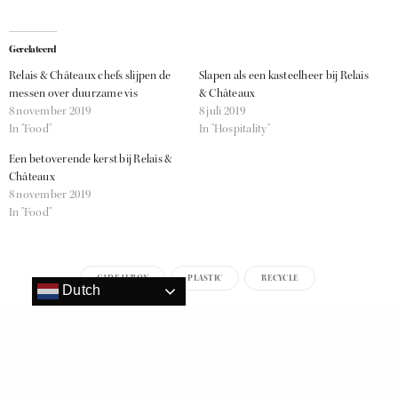
Gerelateerd
Relais & Châteaux chefs slijpen de
Slapen als een kasteelheer bij Relais
messen over duurzame vis
& Châteaux
8 november 2019
8 juli 2019
In "Food"
In "Hospitality"
Een betoverende kerst bij Relais &
Châteaux
8 november 2019
In "Food"
CADEAUBON
PLASTIC
RECYCLE
Dutch