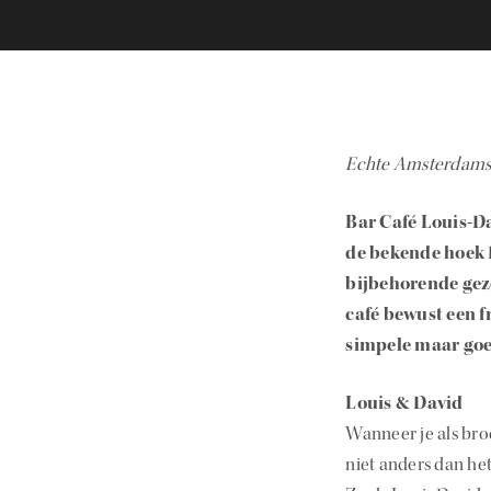
Echte Amsterdamse 
Bar Café Louis-Da
de bekende hoek 
bijbehorende geze
café bewust een f
simpele maar goe
Louis & David
Wanneer je als bro
niet anders dan he