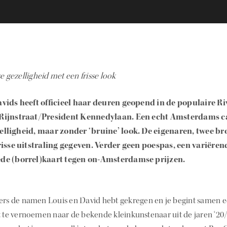
gezelligheid met een frisse look
vids heeft officieel haar deuren geopend in de populaire R
Rijnstraat/President Kennedylaan. Een echt Amsterdams c
lligheid, maar zonder ‘bruine’ look. De eigenaren, twee br
risse uitstraling gegeven. Verder geen poespas, een variër
de (borrel)kaart tegen on-Amsterdamse prijzen.
ers de namen Louis en David hebt gekregen en je begint samen ee
t te vernoemen naar de bekende kleinkunstenaar uit de jaren ‘20/