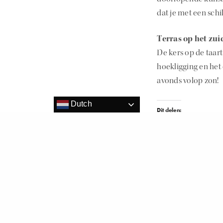
dat je met een schi
Terras op het zui
De kers op de taart
hoekligging en het
avonds volop zon!
Dutch
Dit delen:
Vind ik leuk: