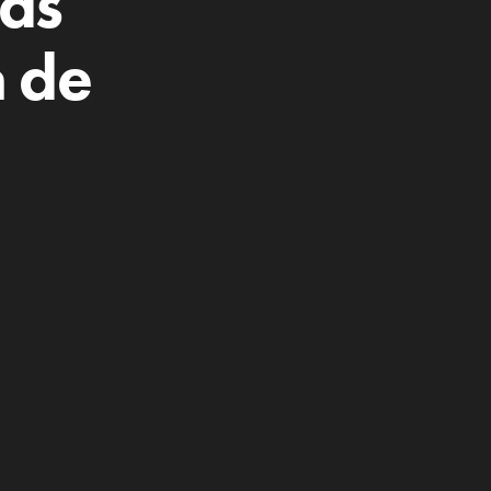
ids
n de