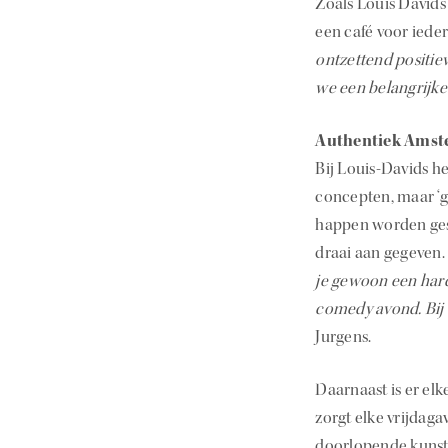
Zoals Louis Davids 
een café voor iede
ontzettend positie
we een belangrijke 
Authentiek Ams
Bij Louis-Davids h
concepten, maar ‘ge
happen worden gese
draai aan gegeven
je gewoon een hard
comedy avond. Bij o
Jurgens.
Daarnaast is er el
zorgt elke vrijdag
doorlopende kunste