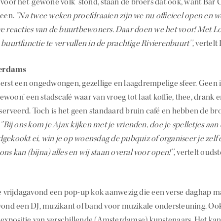
voor het ‘gewone volk’ stond, staan de broers dat ook, want Bar 
reen.
”Na twee weken proefdraaien zijn we nu officieel open en w
ve reacties van de buurtbewoners. Daar doen we het voor! Met L
buurtfunctie te vervullen in de prachtige Rivierenbuurt’’
, vertelt
terdams
eerst een ongedwongen, gezellige en laagdrempelige sfeer. Geen
woon’ een stadscafé waar van vroeg tot laat koffie, thee, drank 
rveerd. Toch is het geen standaard bruin café en hebben de bro
.
‘’Bij ons kom je Ajax kijken met je vrienden, doe je spelletjes aan 
gekookt ei, win je op woensdag de pubquiz of organiseer je zelf
ns kan (bijna) alles en wij staan overal voor open!’’
, vertelt ouds
ke vrijdagavond een pop-up kok aanwezig die een verse daghap ma
avond een DJ, muzikant of band voor muzikale ondersteuning. Ook
xpositie van verschillende (Amsterdamse) kunstenaars. Het kan