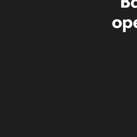
Ba
ope