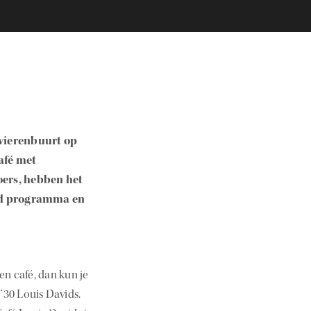
ivierenbuurt op
afé met
oers, hebben het
end programma en
n café, dan kun je
‘30 Louis Davids.