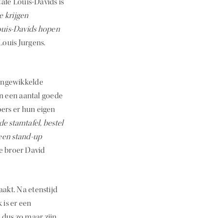
Café Louis-Davids is
e krijgen
ouis-Davids hopen
 Louis Jurgens.
 ingewikkelde
en een aantal goede
ers er hun eigen
de stamtafel, bestel
 een stand-up
te broer David
akt. Na etenstijd
 is er een
 dus zo maar zijn