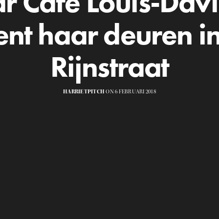
r Café Louis-Dav
nt haar deuren i
Rijnstraat
HARRIETPITCH
ON 6 FEBRUARI 2018