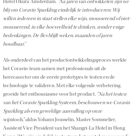
Hotel Okura Amsterdam.
“Na jaren van ontwikkelen zijn we
blij om Coravin Sparkling eindelijk te introduceren: Wij
willen iedereen in staat stellen elke wijn, mousserend of niet-
mousserend, in elke hoeveelheid te drinken, zonder enige
bedenkingen. De fles blijft weken, maanden of jaren
houdbaar.”
Als onderdeel van het productontwikkelingsproces werkte
het Coravin-team samen met professionals uit de
horecasector om de eerste prototypes te testen en de
technologie te valideren. Met elke volgende verbetering
groeide het enthousiasme voor het product.
“Na het testen
van het Coravin Sparkling Systeem, beschouwen we Coravin
Sparkling als een geweldige aanvulling op onze
wijntools,”
aldus Yohann Jousselin, Master Sommelier,
Assistent Vice President van het Shangri-La Hotel in Hong