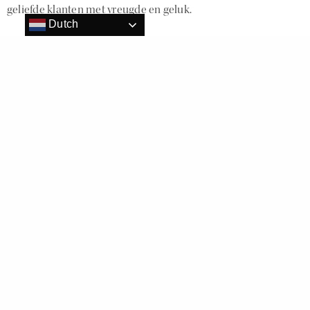
geliefde klanten met vreugde en geluk.
Dutch
Voor meer informatie zie
https://www.vinvinwines.nl/nl/
Dit delen:
Vind ik leuk:
Gerelateerd
VINVIN Wines is live: Dé wijn
VINVIN Wines zet als eerste in de
webshop voor de luxe liefhebber
wijnwereld stappen in de
21 januari 2021
metaverse
In "Wine"
1 maart 2022