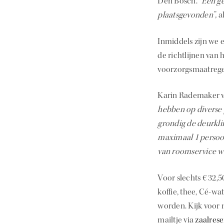
Den Bosch.
“Een ge
plaatsgevonden”,
a
Inmiddels zijn we 
de richtlijnen van
voorzorgsmaatregel
Karin Rademaker v
hebben op diverse
grondig de deurkli
maximaal 1 persoon
van roomservice wa
Voor slechts € 32,5
koffie, thee, Cé-wa
worden. Kijk voor 
mailtje via
zaalres