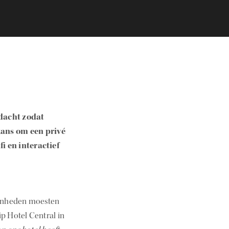
edacht zodat
kans om een privé
i en interactief
egenheden moesten
p Hotel Central in