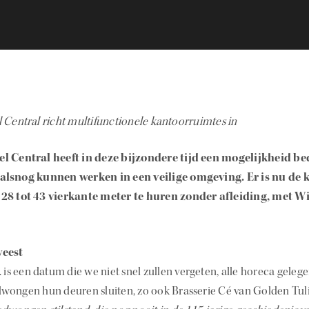
 Central richt multifunctionele kantoorruimtes in
l Central heeft in deze bijzondere tijd een mogelijkheid b
alsnog kunnen werken in een veilige omgeving. Er is nu de 
28 tot 43 vierkante meter te huren zonder afleiding, met Wif
weest
. is een datum die we niet snel zullen vergeten, alle horeca gel
wongen hun deuren sluiten, zo ook Brasserie Cé van Golden Tuli