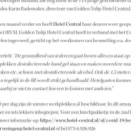
dwongen stilstand, die nog nooit in de 115-jarige geschiedenis va
ldus Karin Rademaker, directeur van Golden Tulip Hotel Central
een maand verder en heeft
Hotel Central
haar deuren weer geope
 het RIVM. Golden Tulip Hotel Central heeft in verband met het C
en ingevoerd, gericht op het voorkomen van besmetting o.a. doo
ertelt:
“De gezondheid van iedereen gaat boven alles en staat o
 plekken desinfecterende hand gel staan en maken meerdere mal
nken etc. schoon met desinfecterende alcohol. Ook de 1,5 meter 
 tegelijk in de lift wordt strikt gehandhaafd. Hotelgasten kunn
arbij ze niet in contact hoeven te komen met anderen.”
0 per dag zijn de nieuwe werkplekken al beschikbaar. In dit arra
ter en iets lekkers inbegrepen. Voor een lunchpakketje in de zaa
meer informatie op:
https://www.hotel-central.nl/nl/covid-19-be
erveringen@hotel-central.nl
of bel 073-6.926.926