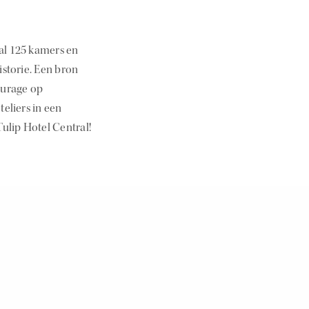
aal 125 kamers en
istorie. Een bron
ourage op
eliers in een
ulip Hotel Central!