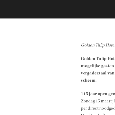
Golden Tulip Hotel
Golden Tulip Hote
mogelijke gasten 
vergaderzaal van 
scherm.
115 jaar open ge
Zondag 15 maart jl
per direct noodged