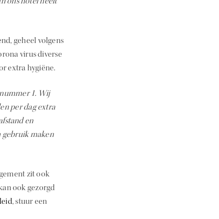
n ons hotel heeft
.
nd, geheel volgens
orona virus diverse
r extra hygiëne.
p nummer 1. Wij
en per dag extra
afstand en
en gebruik maken
ngement zit ook
l kan ook gezorgd
leid
, stuur een