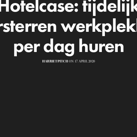
Hotelcase: tijdelij
rsterren werkple
per dag huren
HARRIETPITCH
ON 17 APRIL 2020