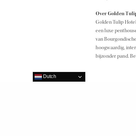
Over Golden Tuli
Golden Tulip Hotel 
een luxe penthouse
van Bourgondische 
hoogwaardig, inter
bijzonder pand. Be
Dutch
Dit delen:
Vind ik leuk: