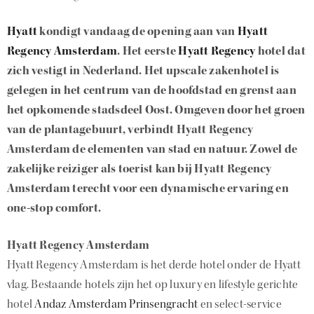
Hyatt
kondigt vandaag de opening aan van
Hyatt
Regency Amsterdam
. Het eerste
Hyatt Regency
hotel dat
zich vestigt in Nederland. Het upscale zakenhotel is
gelegen in het centrum van de hoofdstad en grenst aan
het opkomende stadsdeel Oost. Omgeven door het groen
van de plantagebuurt, verbindt Hyatt Regency
Amsterdam de elementen van stad en natuur. Zowel de
zakelijke reiziger als toerist kan bij Hyatt Regency
Amsterdam terecht voor een dynamische ervaring en
one-stop comfort.
Hyatt Regency Amsterdam
Hyatt Regency Amsterdam is het derde hotel onder de Hyatt
vlag. Bestaande hotels zijn het op luxury en lifestyle gerichte
hotel
Andaz Amsterdam Prinsengracht
en select-service