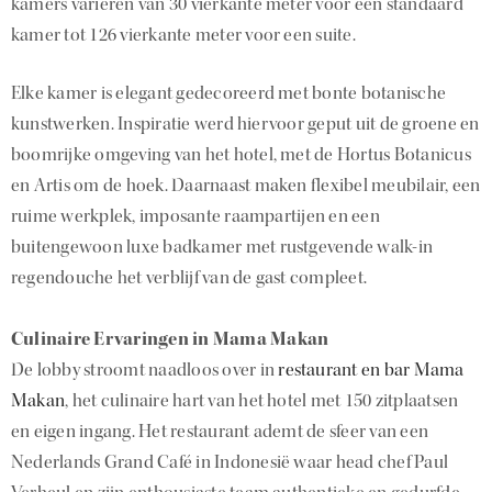
kamers variëren van 30 vierkante meter voor een standaard
kamer tot 126 vierkante meter voor een suite.
Elke kamer is elegant gedecoreerd met bonte botanische
kunstwerken. Inspiratie werd hiervoor geput uit de groene en
boomrijke omgeving van het hotel, met de Hortus Botanicus
en Artis om de hoek. Daarnaast maken flexibel meubilair, een
ruime werkplek, imposante raampartijen en een
buitengewoon luxe badkamer met rustgevende walk-in
regendouche het verblijf van de gast compleet.
Culinaire Ervaringen in Mama Makan
De lobby stroomt naadloos over in
restaurant en bar Mama
Makan
, het culinaire hart van het hotel met 150 zitplaatsen
en eigen ingang. Het restaurant ademt de sfeer van een
Nederlands Grand Café in Indonesië waar head chef Paul