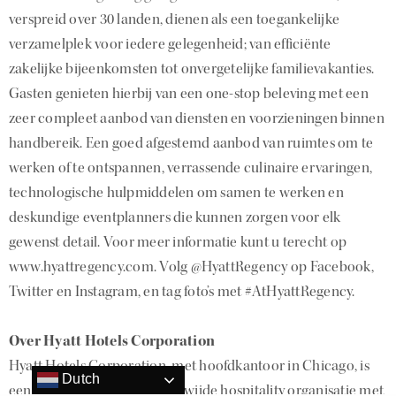
verspreid over 30 landen, dienen als een toegankelijke
verzamelplek voor iedere gelegenheid; van efficiënte
zakelijke bijeenkomsten tot onvergetelijke familievakanties.
Gasten genieten hierbij van een one-stop beleving met een
zeer compleet aanbod van diensten en voorzieningen binnen
handbereik. Een goed afgestemd aanbod van ruimtes om te
werken of te ontspannen, verrassende culinaire ervaringen,
technologische hulpmiddelen om samen te werken en
deskundige eventplanners die kunnen zorgen voor elk
gewenst detail. Voor meer informatie kunt u terecht op
www.hyattregency.com. Volg @HyattRegency op Facebook,
Twitter en Instagram, en tag foto’s met #AtHyattRegency.
Over Hyatt Hotels Corporation
Hyatt Hotels Corporation, met hoofdkantoor in Chicago, is
Dutch
een toonaangevende wereldwijde hospitality organisatie met