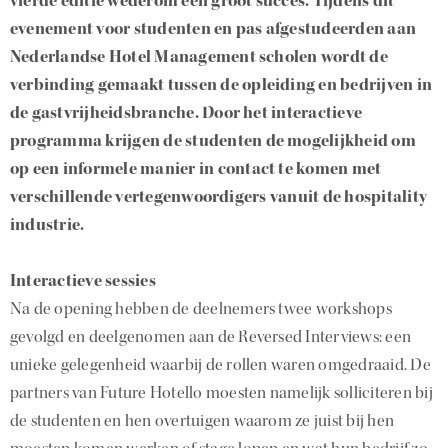
vierde editie wederom een groot succes. Tijdens dit
evenement voor studenten en pas afgestudeerden aan
Nederlandse Hotel Management scholen wordt de
verbinding gemaakt tussen de opleiding en bedrijven in
de gastvrijheidsbranche. Door het interactieve
programma krijgen de studenten de mogelijkheid om
op een informele manier in contact te komen met
verschillende vertegenwoordigers vanuit de hospitality
industrie.
Interactieve sessies
Na de opening hebben de deelnemers twee workshops
gevolgd en deelgenomen aan de Reversed Interviews: een
unieke gelegenheid waarbij de rollen waren omgedraaid. De
partners van Future Hotello moesten namelijk solliciteren bij
de studenten en hen overtuigen waarom ze juist bij hen