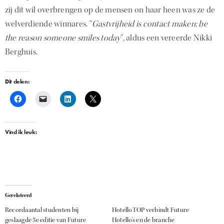
zij dit wil overbrengen op de mensen on haar heen was ze de
welverdiende winnares. “
Gastvrijheid is contact maken; be
the reason someone smiles today
”, aldus een vereerde Nikki
Berghuis.
Dit delen:
Vind ik leuk:
Gerelateerd
Recordaantal studenten bij
HotelloTOP verbindt Future
geslaagde 5e editie van Future
Hotello’s en de branche