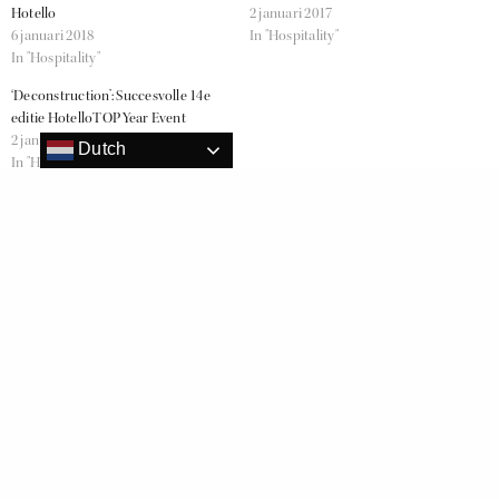
Hotello
2 januari 2017
6 januari 2018
In "Hospitality"
In "Hospitality"
‘Deconstruction’: Succesvolle 14e
editie HotelloTOP Year Event
2 januari 2017
Dutch
In "Hospitality"
GESLAAGD
HOTELLOTOP
RELATED NEWS
Emma Veerhuis (HMSM ‘13) verkozen tot Hotello of the Year 2020!
TOP 3 Hotello of the Year 2020 bekend!
De TOP 10 voor de Hotello of the Year Award 2020 is bekend