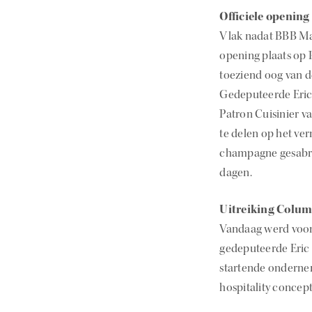
Officiele opening
Vlak nadat BBB Maa
opening plaats op 
toeziend oog van d
Gedeputeerde Eric 
Patron Cuisinier v
te delen op het ver
champagne gesabre
dagen.
Uitreiking Colu
Vandaag werd voor 
gedeputeerde Eric
startende onderneme
hospitality concep