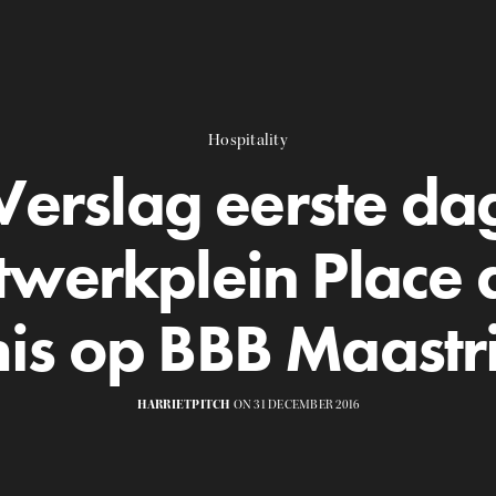
Hospitality
Verslag eerste da
twerkplein Place 
is op BBB Maastri
HARRIETPITCH
ON 31 DECEMBER 2016