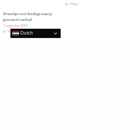
In "Wine"
10 weetjes over hotdogs waar je
geen weet van had
7 augustus 2018
In "Food"
Dutch
HORECAVA
RELATED NEWS
Nationale Horecadag organiseert grootste non-alcoholische toost
WERELDRECORDPOGING GROOTSTE TOOST TIJDENS VAKBEURS
HORECAVA
AMBACHTELIJKE JUS DE VEAU VEROVERT HORECAVA 2017