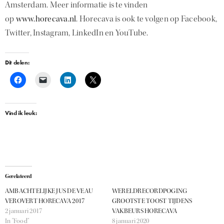
Amsterdam. Meer informatie is te vinden
op
www.horecava.nl
. Horecava is ook te volgen op Facebook,
Twitter, Instagram, LinkedIn en YouTube.
Dit delen:
Vind ik leuk:
Gerelateerd
AMBACHTELIJKE JUS DE VEAU
WERELDRECORDPOGING
VEROVERT HORECAVA 2017
GROOTSTE TOOST TIJDENS
2 januari 2017
VAKBEURS HORECAVA
In "Food"
8 januari 2020