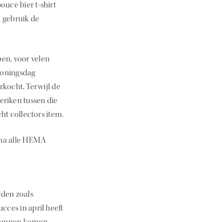
uce bier t-shirt
 gebruik de
en, voor velen
Koningsdag
rkocht. Terwijl de
eriken tussen die
t collectors item.
ijna alle HEMA
den zoals
cces in april heeft
kunnen komen.