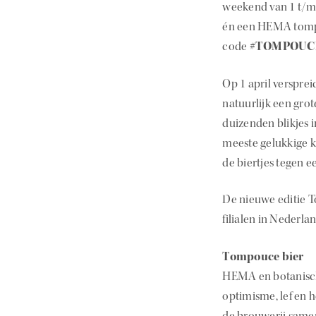
weekend van 1 t/m 
én een HEMA tomp
code
#TOMPOUC
Op 1 april verspre
natuurlijk een gro
duizenden blikjes i
meeste gelukkige ko
de biertjes tegen 
De nieuwe editie T
filialen in Nederla
Tompouce bier
HEMA en botanisch
optimisme, lef en h
de brouwerij same