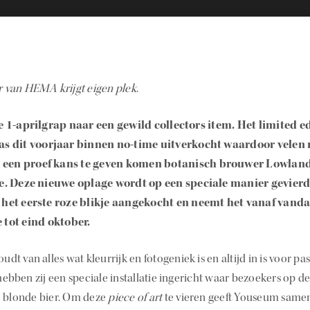
van HEMA krijgt eigen plek
.
 1-aprilgrap naar een gewild collectors item. Het limited 
s dit voorjaar binnen no-time uitverkocht waardoor velen
g een proef kans te geven komen botanisch brouwer Lowla
e. Deze nieuwe oplage wordt op een speciale manier gevie
et eerste roze blikje aangekocht en neemt het vanaf vanda
e tot eind oktober.
 van alles wat kleurrijk en fotogeniek is en altijd in is voor pa
bben zij een speciale installatie ingericht waar bezoekers op d
e blonde bier. Om deze
piece of art
te vieren geeft Youseum same