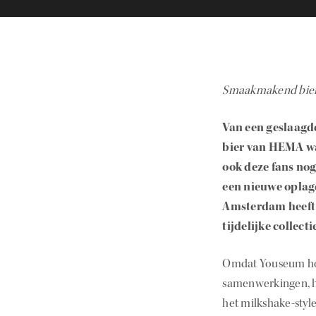
Smaakmakend bier 
Van een geslaagde
bier van HEMA wa
ook deze fans no
een nieuwe oplag
Amsterdam heeft h
tijdelijke collecti
Omdat Youseum houdt
samenwerkingen, he
het milkshake-styl