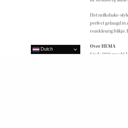
Het milkshake-styl
perfect gelaagd in 
rozekleurig blikje.
Over HEMA
Dutch
Sinds 1926 maakt H
producten en dien
ontwerp voor een s
19.000 medewerkers
Dit delen:
Vind ik leuk: