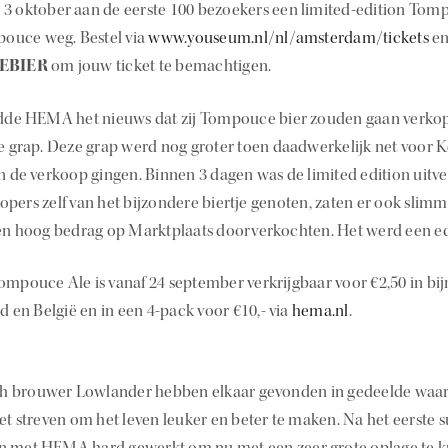
3 oktober aan de eerste 100 bezoekers een limited-edition Tompo
ouce weg. Bestel via
www.youseum.nl/nl/amsterdam/tickets
en
EBIER
om jouw ticket te bemachtigen.
idde HEMA het nieuws dat zij Tompouce bier zouden gaan verkop
te grap. Deze grap werd nog groter toen daadwerkelijk net voor 
n de verkoop gingen. Binnen 3 dagen was de limited edition uitve
pers zelf van het bijzondere biertje genoten, zaten er ook slimm
een hoog bedrag op Marktplaats doorverkochten. Het werd een ech
ompouce Ale is vanaf 24 september verkrijgbaar voor €2,50 in b
nd en België en in een 4-pack voor €10,- via
hema.nl
.
 brouwer Lowlander hebben elkaar gevonden in gedeelde waar
et streven om het leven leuker en beter te maken. Na het eerste su
n met HEMA hard gewerkt om nu met een zeer grote oplage te 