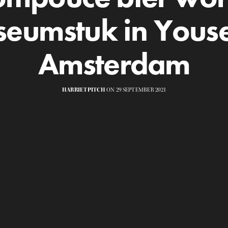
eumstuk in You
Amsterdam
HARRIETPITCH
ON 29 SEPTEMBER 2021