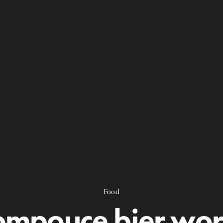
Food
ompouce bier wor