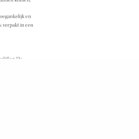
toegankelijk en
k verpakt in een
elijker. De
teit, een goed
jna 800 winkels en