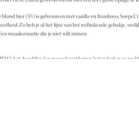
e blond bier (5%) is gebrouwen met vanille en framboos. Soepel, 
zoetheid. Zo heb je al het fijne van het welbekende gebakje, vrolij
 Een smaaksensatie die je niet wilt missen.
EMA het dagelijkse leven van haar klanten beter, leuker en makk
sten van HEMA kenmerken zich door duurzaamheid, goede kwali
cherpe prijs. HEMA heeft 32.000 eigen producten en diensten, bi
. HEMA is actief in 13 landen op 3 continenten.
www.hema.nl