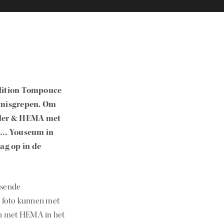
edition Tompouce
 misgrepen. Om
nder & HEMA met
rd… Youseum in
ag op in de
ssende
e foto kunnen met
n met HEMA in het