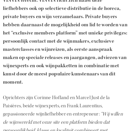
VINVIN terecht. VINVIN richt zich naast deze
liefhebbers ook op selectieve distributie in de horeca,
private buyers en wijn verzamelaars. Private buyers
hebben daarnaast de mogelijkheid om lid te worden van
het “exclusive members platform” met unieke privileges:
persoonlijk contact met de wijnmakers, exclusieve
masterclasses en wijnreizen, als eerste aanspraak
maken op speciale releases en jaargangen, adviezen van
wijnexperts en ook wijnpakketten in combinatie met
kunst door de meest populaire kunstenaars van dit
moment.
Oprichters zijn Corinne Hofland en Marcel Just de la
Paisières, beide wijnexperts, en Frank Laurentius,
gepassioneerde wijnliefhebber en entrepeneur:
“Wij willen
de wijnwereld met onze site een platform bieden dat
persoonlijkheid, klasse en kwaliteit combineert met