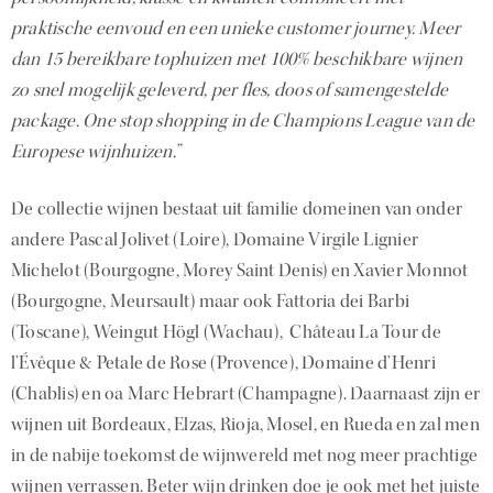
praktische eenvoud en een unieke customer journey. Meer
dan 15 bereikbare tophuizen met 100% beschikbare wijnen
zo snel mogelijk geleverd, per fles, doos of samengestelde
package. One stop shopping in de Champions League van de
Europese wijnhuizen.”
De collectie wijnen bestaat uit familie domeinen van onder
andere Pascal Jolivet (Loire), Domaine Virgile Lignier
Michelot (Bourgogne, Morey Saint Denis) en Xavier Monnot
(Bourgogne, Meursault) maar ook Fattoria dei Barbi
(Toscane), Weingut Högl (Wachau), Château La Tour de
l’Évêque & Petale de Rose (Provence), Domaine d’Henri
(Chablis) en oa Marc Hebrart (Champagne). Daarnaast zijn er
wijnen uit Bordeaux, Elzas, Rioja, Mosel, en Rueda en zal men
in de nabije toekomst de wijnwereld met nog meer prachtige
wijnen verrassen. Beter wijn drinken doe je ook met het juiste