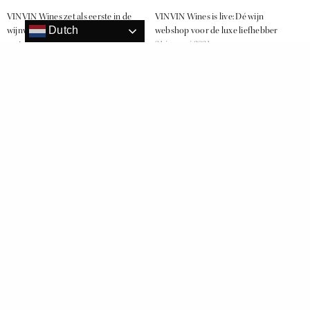
VINVIN Wines zet als eerste in de
VINVIN Wines is live: Dé wijn
Dutch
wijnwereld stappen in de
webshop voor de luxe liefhebber
metaverse
21 januari 2021
1 maart 2022
In "Wine"
In "Geen categorie"
Champagne Taittinger kiest
VINVIN Wines
29 september 2021
In "Wine"
PITCH PR
VINVIN
WIJNWEBSHOP
RELATED NEWS
Wijn uit Amsterdam nu te koop door het hele land bij HEMA
D.O. Sherry Wijnen start Europese campagne op de Nederlandse markt