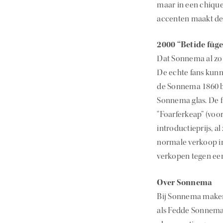
maar in een chique
accenten maakt deze
2000 “Betide fûge
Dat Sonnema al zo o
De echte fans kunne
de Sonnema 1860 be
Sonnema glas. De fl
“Foarferkeap” (voo
introductieprijs, 
normale verkoop in 
verkopen tegen een
Over Sonnema
Bij Sonnema maken
als Fedde Sonnema 