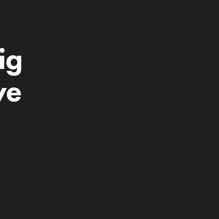
ig
we