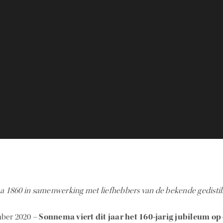
 1860 in samenwerking met liefhebbers van de bekende gedistil
mber 2020 –
Sonnema viert dit jaar het 160-jarig jubileum op