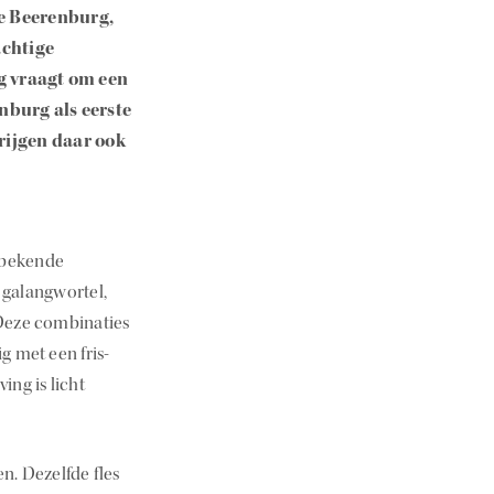
we Beerenburg,
achtige
ng vraagt om een
nburg als eerste
krijgen daar ook
 bekende
s galangwortel,
 Deze combinaties
g met een fris-
ng is licht
. Dezelfde fles