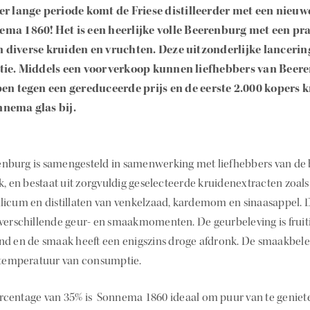
er lange periode komt de Friese distilleerder met een nieu
ma 1860! Het is een heerlijke volle Beerenburg met een pr
 diverse kruiden en vruchten. Deze uitzonderlijke lanceri
tie. Middels een voorverkoop kunnen liefhebbers van Beere
pen tegen een gereduceerde prijs en de eerste 2.000 kopers 
nnema glas bij.
nburg is samengesteld in samenwerking met liefhebbers van de
k, en bestaat uit zorgvuldig geselecteerde kruidenextracten zoal
licum en distillaten van venkelzaad, kardemom en sinaasappel.
verschillende geur- en smaakmomenten. De geurbeleving is fruiti
nd en de smaak heeft een enigszins droge afdronk. De smaakbelevi
 temperatuur van consumptie.
centage van 35% is Sonnema 1860 ideaal om puur van te genieten