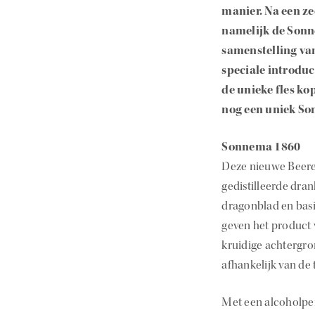
manier. Na een ze
namelijk de Sonne
samenstelling van
speciale introduc
de unieke fles ko
nog een uniek So
Sonnema 1860
Deze nieuwe Beere
gedistilleerde dran
dragonblad en basi
geven het product 
kruidige achtergro
afhankelijk van de
Met een alcoholper