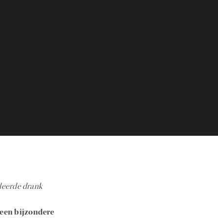
leerde drank
 een bijzondere