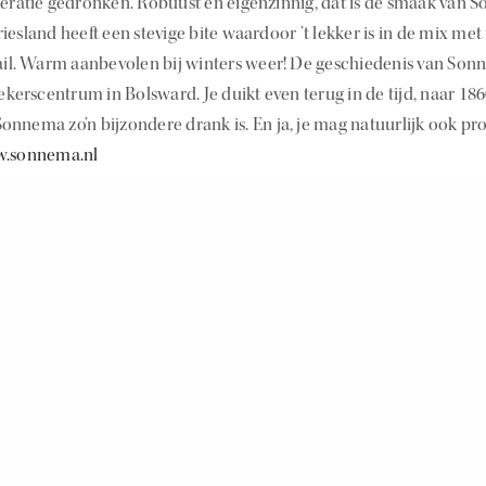
neratie gedronken. Robuust en eigenzinnig, dat is de smaak van S
iesland heeft een stevige bite waardoor ’t lekker is in de mix met 
tail. Warm aanbevolen bij winters weer! De geschiedenis van Son
erscentrum in Bolsward. Je duikt even terug in de tijd, naar 186
onnema zo’n bijzondere drank is. En ja, je mag natuurlijk ook p
.sonnema.nl