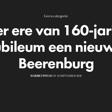
Geen categorie
er ere van 160-jar
ubileum een nieu
Beerenburg
HARRIETPITCH
ON 10 SEPTEMBER 2020