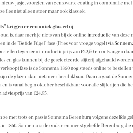
 nieuw jasje, voorzien van een zwarte coating in combinatie me
 fles niet alleen stoer maar ook klassiek.
ls” krijgen er een uniek glas erbij
ud is, daar merk je niets van bij de online
introductie
van deze 
n in de “Betide Fûgel” fase (Fries voor vroege vogel) via
Sonnema
stellen tegen een introductieprijs van €22,50 en ontvangen daar
es en glas kunnen bij de geselecteerde slijterij afgehaald worden
rverkoop) fase is de Sonnema 1860 nog steeds online te bestellen
al zijn de glazen dan niet meer beschikbaar. Daarna gaat de Sonn
en is vanaf begin oktober beschikbaar voor alle slijterijen die h
 adviesprijs van €24,95.
 ze met trots en passie Sonnema Berenburg volgens dezelfde g
in 1860. Sonnema is de oudste en meest geliefde Berenburg die 