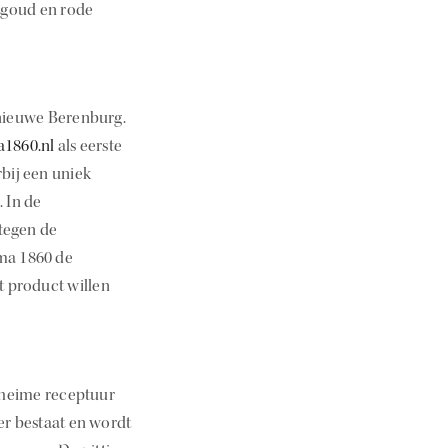
t goud en rode
nieuwe Berenburg.
1860.nl
als eerste
bij een uniek
. In de
 tegen de
ema 1860 de
et product willen
eheime receptuur
er bestaat en wordt