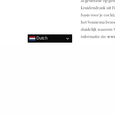
al generatie op ge
kruidendrank uit Fr
basis voor je cock
het Sonnema bezoek
duidelijk waarom S
informatie zie:
www
Dutch
Dit delen:
Vind ik leuk: