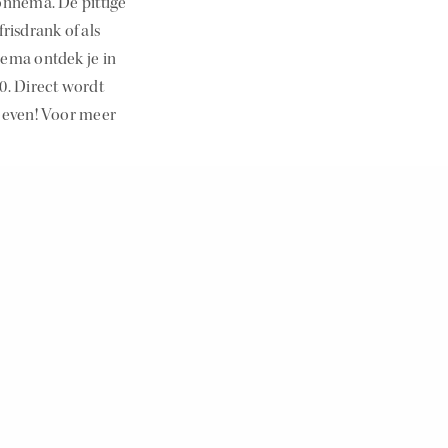
onnema. De pittige
frisdrank of als
nema ontdek je in
0. Direct wordt
roeven! Voor meer