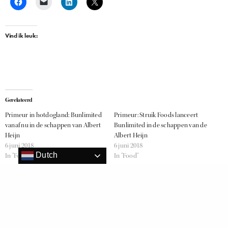
Vind ik leuk:
Gerelateerd
Primeur in hotdogland: Bunlimited
Primeur: Struik Foods lanceert
vanaf nu in de schappen van Albert
Bunlimited in de schappen van de
Heijn
Albert Heijn
6 juni 2018
6 juni 2018
Dutch
In "Food"
In "Food"
Gezinsuitbreiding bij de familie
Rookworst
29 september 2021
In "Food"