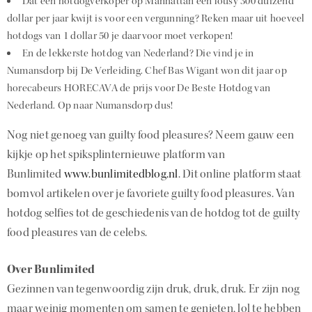
Dat een hotdogverkoper op Manhattan een lousy 300 duizend
dollar per jaar kwijt is voor een vergunning? Reken maar uit hoeveel
hotdogs van 1 dollar 50 je daarvoor moet verkopen!
En de lekkerste hotdog van Nederland? Die vind je in
Numansdorp bij De Verleiding. Chef Bas Wigant won dit jaar op
horecabeurs HORECAVA de prijs voor De Beste Hotdog van
Nederland. Op naar Numansdorp dus!
Nog niet genoeg van guilty food pleasures? Neem gauw een
kijkje op het spiksplinternieuwe platform van
Bunlimited
www.bunlimitedblog.nl
. Dit online platform staat
bomvol artikelen over je favoriete guilty food pleasures. Van
hotdog selfies tot de geschiedenis van de hotdog tot de guilty
food pleasures van de celebs.
Over Bunlimited
Gezinnen van tegenwoordig zijn druk, druk, druk. Er zijn nog
maar weinig momenten om samen te genieten, lol te hebben