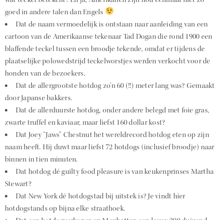
goed in andere talen dan Engels
Dat de naam vermoedelijk is ontstaan naar aanleiding van een
cartoon van de Amerikaanse tekenaar Tad Dogan die rond 1900 een
blaffende teckel tussen een broodje tekende, omdat er tijdens de
plaatselijke polowedstrijd teckelworstjes werden verkocht voor de
honden van de bezoekers.
Dat de allergrootste hotdog zo’n 60 (!!) meter lang was? Gemaakt
door Japanse bakkers.
Dat de allerduurste hotdog, onder andere belegd met foie gras,
zwarte truffel en kaviaar, maar liefst 160 dollar kost?
Dat Joey “Jaws” Chestnut het wereldrecord hotdog eten op zijn
naam heeft. Hij duwt maar liefst 72 hotdogs (inclusief broodje) naar
binnen in tien minuten.
Dat hotdog dé guilty food pleasure is van keukenprinses Martha
Stewart?
Dat New York dé hotdogstad bij uitstek is? Je vindt hier
hotdogstands op bijna elke straathoek.