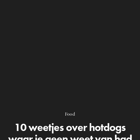
Food
10 weetjes over hotdogs
waar je geen weet van had