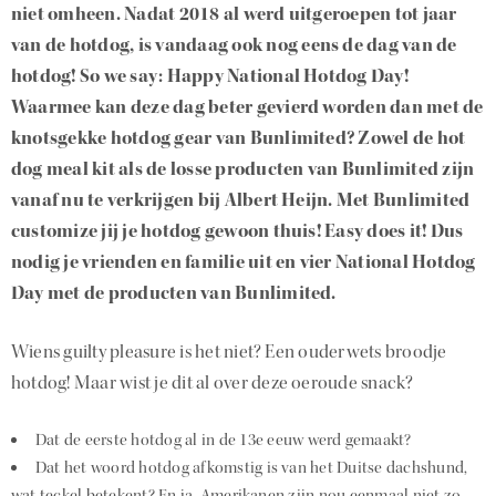
niet omheen. Nadat 2018 al werd uitgeroepen tot jaar
van de hotdog, is vandaag ook nog eens de dag van de
hotdog! So we say: Happy National Hotdog Day!
Waarmee kan deze dag beter gevierd worden dan met de
knotsgekke hotdog gear van Bunlimited? Zowel de hot
dog meal kit als de losse producten van Bunlimited zijn
vanaf nu te verkrijgen bij Albert Heijn. Met Bunlimited
customize jij je hotdog gewoon thuis! Easy does it! Dus
nodig je vrienden en familie uit en vier National Hotdog
Day met de producten van Bunlimited.
Wiens guilty pleasure is het niet? Een ouderwets broodje
hotdog! Maar wist je dit al over deze oeroude snack?
Dat de eerste hotdog al in de 13e eeuw werd gemaakt?
Dat het woord hotdog afkomstig is van het Duitse dachshund,
wat teckel betekent? En ja, Amerikanen zijn nou eenmaal niet zo