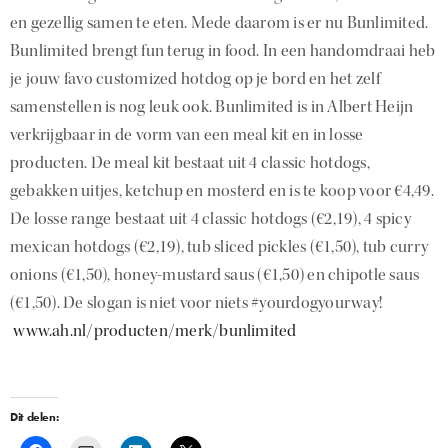
en gezellig samen te eten. Mede daarom is er nu Bunlimited.
Bunlimited brengt fun terug in food. In een handomdraai heb
je jouw favo customized hotdog op je bord en het zelf
samenstellen is nog leuk ook. Bunlimited is in Albert Heijn
verkrijgbaar in de vorm van een meal kit en in losse
producten. De meal kit bestaat uit 4 classic hotdogs,
gebakken uitjes, ketchup en mosterd en is te koop voor €4,49.
De losse range bestaat uit 4 classic hotdogs (€2,19), 4 spicy
mexican hotdogs (€2,19), tub sliced pickles (€1,50), tub curry
onions (€1,50), honey-mustard saus (€1,50) en chipotle saus
(€1,50). De slogan is niet voor niets #yourdogyourway!
www.ah.nl/producten/merk/bunlimited
Dit delen: