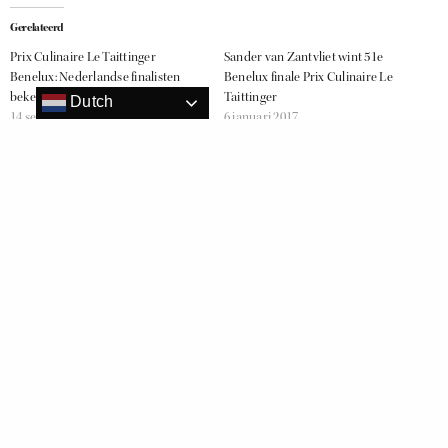
Gerelateerd
Prix Culinaire Le Taittinger
Sander van Zantvliet wint 51e
Benelux: Nederlandse finalisten
Benelux finale Prix Culinaire Le
bekend!
Taittinger
Dutch
14 september 2016
6 januari 2017
In "Hospitality"
In "Food"
Sander van Zandvliet wint 52e
Benelux finale Prix Culinaire Le
Taittinger
7 november 2018
In "Hospitality"
PRIXCULINAIRE
RELATED NEWS