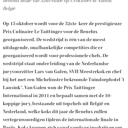
Benelux finale van 52ste editie op 15 oktober in Namur,
België
Op 15 oktober wordt voor de 52ste keer de prestigieuze
Prix Culinaire Le Taittinger voor de Benelux
georganiseerd. De wedstrijd is één van de meest
uitdagende, onafhankelijke competities die er
georganiseerd wordt voor professionele chefs. De
wedstrijd staat onder leiding van de Nederlandse
juryvoorzitter Lars van Galen, SVH Meesterkok en chef
bij het met een Michelinster bekroonde Tuindorphotel ’t
Lansink*. Van Galen won de Prix Taittinger
International in 2011 en bepaalt samen met de 10-
koppige jury, bestaande uit topchefs uit België en
Nederland, welke koks dit jaar de Benelux zullen
vertegenwoordigen tijdens de internationale finale in
Parijs. Koks kunnen zich vanaf vandaag inschrijven om