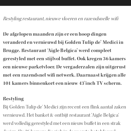
Restyling restaurant, nieuwe vloeren en razendsnelle wifi
De afgelopen maanden zijn er een hoop dingen
veranderd en vernieuwd bij Golden Tulip de’ Medici in
Brugge. Restaurant ‘Aigle Belgica’ werd compleet
gerestyled met een stijlvol buffet. Ook kregen 36 kamers
een nieuwe parketvloer. De vergaderzalen zijn uitgerust
met een razendsnel wifi netwerk. Daarnaast krijgen alle
101 kamers binnenkort een nieuw 43’inch TV scherm.
Restyling
Bij Golden Tulip de’ Medici zijn recent een flink aantal zaken
vernieuwd. Het banket & ontbijt restaurant ‘Aigle Belgica’
werd volledig gerestyled met een nieuw buffet in een strak