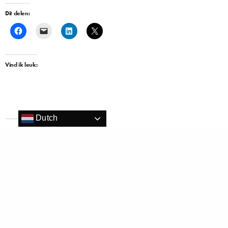
Dit delen:
Vind ik leuk:
Dutch
Gerelateerd
Golden Tulip Zevenbergen
Golden Tulip Noordwijk Beach is
vernieuwd kamers en krijgt nieuwe
grootschalige renovatie gestart
General Manager
6 april 2018
6 februari 2018
In "Hospitality"
In "Hospitality"
Complete renovatie Campanile
Eindhoven
8 juni 2019