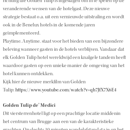
richting die Golden Tulip is ingeslagen om in te spelen op de
veranderende wensen van de hotelgast. Deze nieuwe
strategie bestaat o.a. uit een vernieuwde uitstraling en wordt
ook in de Benelux hotels in de komende jaren
geïmplementeerd.
Playtime. Anytime. staat voor het bieden van een bijzondere
beleving wanneer gasten in de hotels verblijven. Vandaar dat
elk Golden Tulip hotel wereldwijd een knalgele tandem heeft
waardoor gasten op een unieke manier de omgeving van het
hotel kunnen ontdekken.
Kijk hier de nieuwe merkfilm van Golden
Tulip:
https://www.youtube.com/watch?v=qh7JfX7X6E4
Golden Tulip de’ Medici
Dit viersterrenhotel ligt op een prachtige locatie middenin
het centrum van Brugge aan een van de karakteristieke
grachten. Op slechts 10 minuten wandelafstand sta je op het