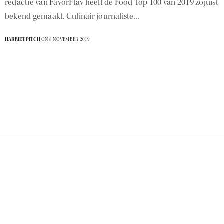
redactie van FavorFlav heeft de Food Top 100 van 2019 zojuist
bekend gemaakt. Culinair journaliste…
HARRIETPITCH
ON 8 NOVEMBER 2019