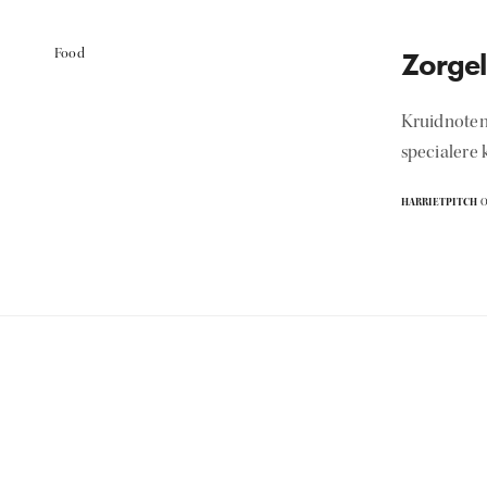
Food
Zorgel
Kruidnoten:
specialere
HARRIETPITCH
O