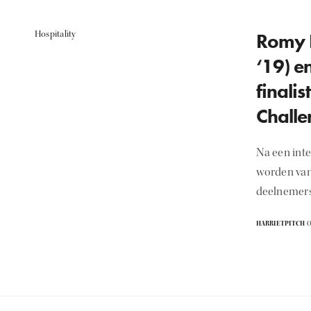
Hospitality
Romy 
‘19) e
finali
Challe
Na een inte
worden van
deelnemer
HARRIETPITCH
O