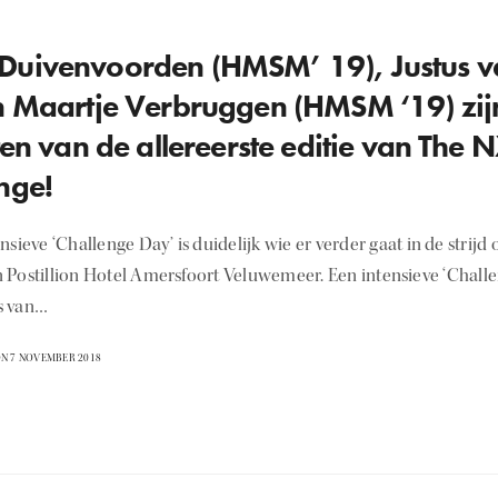
Duivenvoorden (HMSM’ 19), Justus 
n Maartje Verbruggen (HMSM ‘19) zijn
sten van de allereerste editie van The
nge!
nsieve ‘Challenge Day’ is duidelijk wie er verder gaat in de stri
 Postillion Hotel Amersfoort Veluwemeer. Een intensieve ‘Chall
s van…
N 7 NOVEMBER 2018