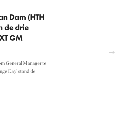
van Dam (HTH
 de drie
 NXT GM
jd om General Manager te
enge Day’ stond de