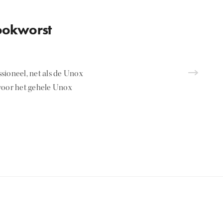
ookworst
sioneel, net als de Unox
 voor het gehele Unox