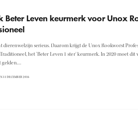
k Beter Leven keurmerk voor Unox R
sioneel
 dierenwelzijn serieus. Daarom krijgt de Unox Rookworst Profes
raditioneel, het ‘Beter Leven 1 ster’ keurmerk. In 2020 moet dit
t gelden.…
N 31 DECEMBER 2016