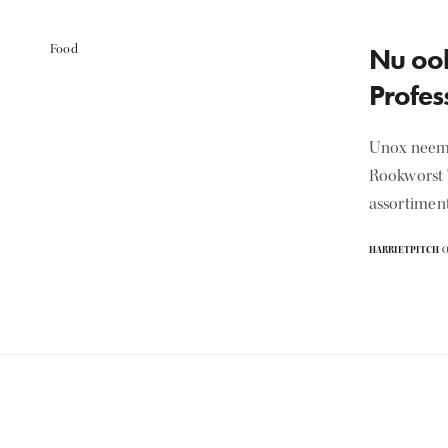
Food
Nu oo
Profes
Unox neemt
Rookworst T
assortimen
HARRIETPITCH
O