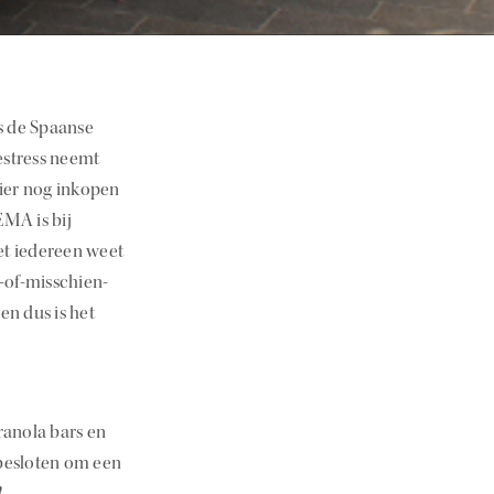
gs de Spaanse
estress neemt
hier nog inkopen
MA is bij
et iedereen weet
r-of-misschien-
n dus is het
ranola bars en
 besloten om een
!