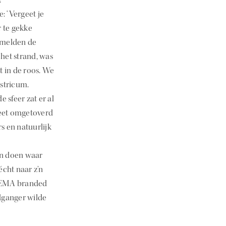
: ‘Vergeet je
r te gekke
amelden de
het strand, was
t in de roos. We
astricum.
 sfeer zat er al
eet omgetoverd
s en natuurlijk
on doen waar
écht naar z’n
 HEMA branded
ndganger wilde