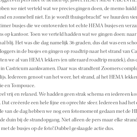
bben we niet verteld wat we precies gingen doen, de memo luidde
nd en zonnebril niet. En je wordt thuisgebracht!’ we huurden vie
timer busjes die we omtoverden tot echte HEMA busjes en verz
ons op kantoor. Toen we verteld hadden wat we gingen doen: naar 
l blij. Het was die dag namelijk 36 graden, dus dat was een scho
loggers in de busjes en gingen op roadtrip naar het strand van C
n we al van HEMA lekkers (en uiteraard roadtrip muziek), dus de
e in Castricum aankwamen. Daar was strandtent Zoomers compl
js. Iedereen genoot van het weer, het strand, al het HEMA lekker
kie en Tompouce.
eel vrij en relaxed. We hadden geen strak schema en iedereen k
ad. Dat creëerde een hele fijne en oprechte sfeer. Iedereen had het 
inde van de dag hebben we nog een fotomoment gedaan met de
de duin bij de strandopgang. Niet alleen de pers maar elke stra
 met de busjes op de foto! Dubbel geslaagde actie dus.