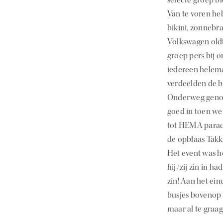
Van te voren he
bikini, zonnebra
Volkswagen old
groep pers bij 
iedereen helemaa
verdeelden de b
Onderweg genote
goed in toen w
tot HEMA paradi
de opblaas Tak
Het event was h
hij/zij zin in h
zin! Aan het e
busjes bovenop 
maar al te graag