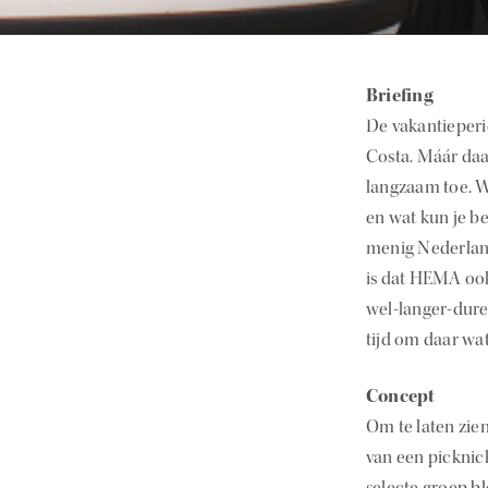
Briefing
De vakantieperio
Costa. Máár daa
langzaam toe. W
en wat kun je b
menig Nederland
is dat HEMA ook 
wel-langer-dure
tijd om daar wa
Concept
Om te laten zie
van een picknic
selecte groep 