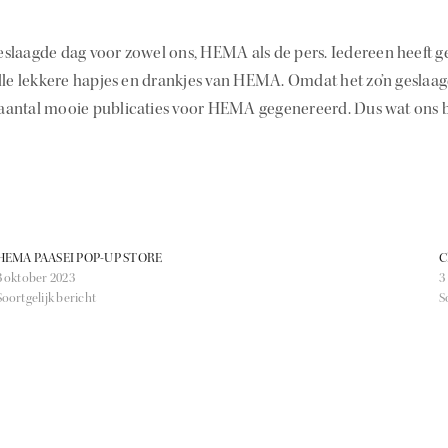
slaagde dag voor zowel ons, HEMA als de pers. Iedereen heeft g
alle lekkere hapjes en drankjes van HEMA. Omdat het zo’n geslaa
antal mooie publicaties voor HEMA gegenereerd. Dus wat ons b
HEMA PAASEI POP-UP STORE
C
3 oktober 2023
3
Soortgelijk bericht
S