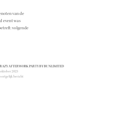
enoten van de
gd event was
etreft: volgende
RAZY AFTERWORK PARTY BY BUNLIMITED
 oktober 2023
oortgelijk bericht