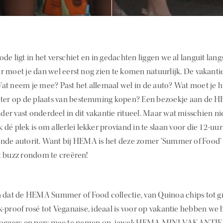
de ligt in het verschiet en in gedachten liggen we al languit lan
r moet je dan wel eerst nog zien te komen natuurlijk. De vakanti
at neem je mee? Past het allemaal wel in de auto? Wat moet je 
eter op de plaats van bestemming kopen? Een bezoekje aan de HE
er vast onderdeel in dit vakantie ritueel. Maar wat misschien ni
dé plek is om allerlei lekker proviand in te slaan voor die 12-uu
nde autorit. Want bij HEMA is het deze zomer ‘Summer of Food’ e
t buzz rondom te creëren!
n dat de HEMA Summer of Food collectie, van Quinoa chips tot g
k-proof rosé tot Veganaise, ideaal is voor op vakantie hebben we
bloggers en pers mee te nemen op, jawel: HEMA MINI VAKANTIE