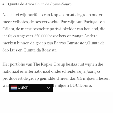
Quinta do Arnozelo, in de
Boven-Douro
Naast het wijnportfolio van Kopke omvat de groep onder
meer Velhotes, de bestverkochte Portwijn van Portugal, en
Cálem, de meest bezochte portwijnkelder van het land, die
jaarlijks ongeveer 350.000 bezoekers ontvangt. Andere
merken binnen de groep zijn Barros, Burmester, Quinta de
São Luiz en Quinta da Boavista.
Het portfolio van The Kopke Group bestaat uit wijnen die
nationaal en internationaal onderscheiden zijn. Jaarlijks
produceert de groep gemiddeld meer dan 9,5 miljoen flessen,
waarvan 8,5 miljoen Port en 1 miljoen DOC Douro.
Dutch
In 2022 opende het bedrijf zijn eerste accommodatie op een
historisch Douro-landgoed, met de inauguratie van The Vine