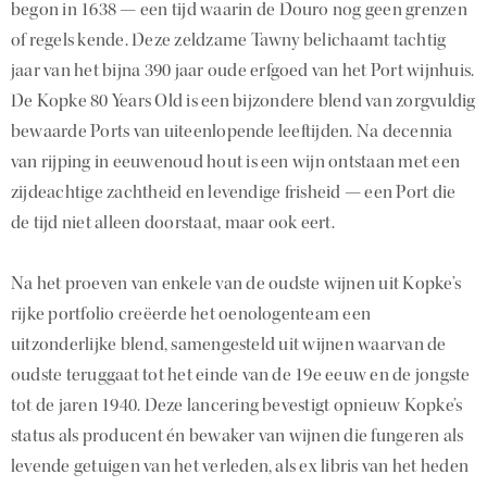
begon in 1638 — een tijd waarin de Douro nog geen grenzen
of regels kende. Deze zeldzame Tawny belichaamt tachtig
jaar van het bijna 390 jaar oude erfgoed van het Port wijnhuis.
De Kopke 80 Years Old is een bijzondere blend van zorgvuldig
bewaarde Ports van uiteenlopende leeftijden. Na decennia
van rijping in eeuwenoud hout is een wijn ontstaan met een
zijdeachtige zachtheid en levendige frisheid — een Port die
de tijd niet alleen doorstaat, maar ook eert.
Na het proeven van enkele van de oudste wijnen uit Kopke’s
rijke portfolio creëerde het oenologenteam een
uitzonderlijke blend, samengesteld uit wijnen waarvan de
oudste teruggaat tot het einde van de 19e eeuw en de jongste
tot de jaren 1940. Deze lancering bevestigt opnieuw Kopke’s
status als producent én bewaker van wijnen die fungeren als
levende getuigen van het verleden, als ex libris van het heden