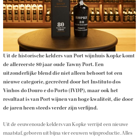
Uit de historische kelders van Port wijnhuis Kopke komt
de allereerste 80 jaar oude Tawny Port. Een
uitzonderlijke blend die niet alleen behoort tot een
nieuwe categorie, gecreëerd door het Instituto dos
Vinhos do Douro e do Porto (IVDP), maar ook het
resultaat is van Port wijnen van hoge kwaliteit, die door
de jaren heen steeds verder zijn verfijnd.
Uit de eeuwenoude kelders van Kopke verrijst een nieuwe
maatstaf, geboren uit bijna vier eeuwen wijnproductie. Alles