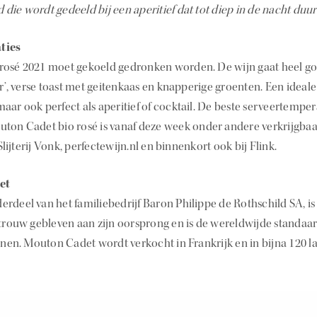
id die wordt gedeeld bij een aperitief dat tot diep in de nacht duur
ties
rosé 2021 moet gekoeld gedronken worden. De wijn gaat heel 
er’, verse toast met geitenkaas en knapperige groenten. Een ideal
ar ook perfect als aperitief of cocktail. De beste serveertempera
ton Cadet bio rosé is vanaf deze week onder andere verkrijgbaa
ijterij Vonk, perfectewijn.nl en binnenkort ook bij Flink.
et
derdeel van het familiebedrijf Baron Philippe de Rothschild SA, is
 trouw gebleven aan zijn oorsprong en is de wereldwijde standa
n. Mouton Cadet wordt verkocht in Frankrijk en in bijna 120 l