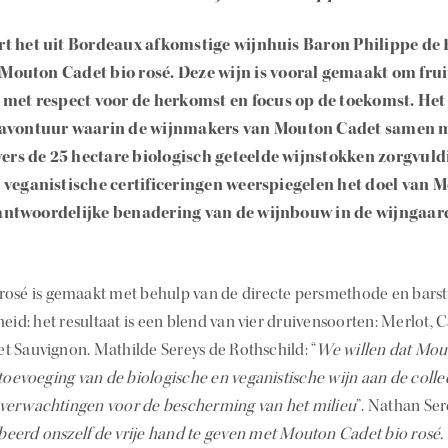
rt het uit Bordeaux afkomstige wijnhuis Baron Philippe de 
outon Cadet bio rosé. Deze wijn is vooral gemaakt om fruit
 met respect voor de herkomst en focus op de toekomst. Het 
 avontuur waarin de wijnmakers van Mouton Cadet samen 
rs de 25 hectare biologisch geteelde wijnstokken zorgvuldi
 veganistische certificeringen weerspiegelen het doel van
antwoordelijke benadering van de wijnbouw in de wijngaar
osé is gemaakt met behulp van de directe persmethode en barst
heid: het resultaat is een blend van vier druivensoorten: Merlot, 
 Sauvignon. Mathilde Sereys de Rothschild: “
We willen dat Mou
toevoeging van de biologische en veganistische wijn aan de collec
verwachtingen voor de bescherming van het milieu
”. Nathan Ser
erd onszelf de vrije hand te geven met Mouton Cadet bio rosé