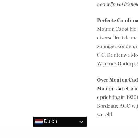
een wijn vol frishe
Perfecte Combina
Mouton Cadet bio 
diverse ‘fruit de m
zonnige avonden, ma
8°C. De nieuwe Mou
Wijnhuis Oudorp, Sl
Over Mouton Cad
Mouton Cadet
, on
oprichting in 1930
Bordeaux AOC-wijne
wereld.
Dutch
Dit delen: