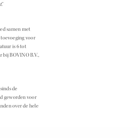
t
.”
goed samen met
e toevoeging voor
tuur is 6 tot
r bij BOVINO B.V.,
 sinds de
ard geworden voor
anden over de hele