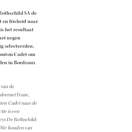
Rothschild SA de
 en frisheid naar
is het resultaat
met negen
g selecteerden.
 Mouton Cadet om
den in Bordeaux
 van de
Cabernet Franc,
ton Cadet naar de
tie is een
eys De Rothschild:
. We houden van