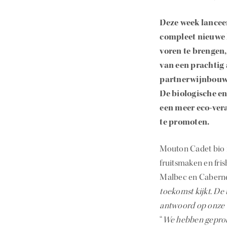
Deze week lancee
compleet nieuwe M
voren te brengen,
van een prachtig
partnerwijnbouwe
De biologische en
een meer eco-ver
te promoten.
Mouton Cadet bio r
fruitsmaken en fris
Malbec en Cabernet
toekomst kijkt. De 
antwoord op onze 
“
We hebben geprobe