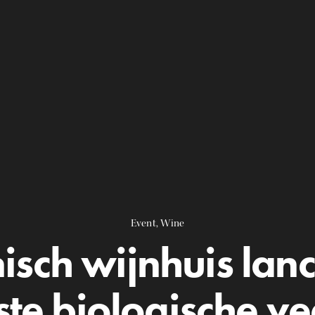
Event
,
Wine
isch wijnhuis lan
ste biologische v