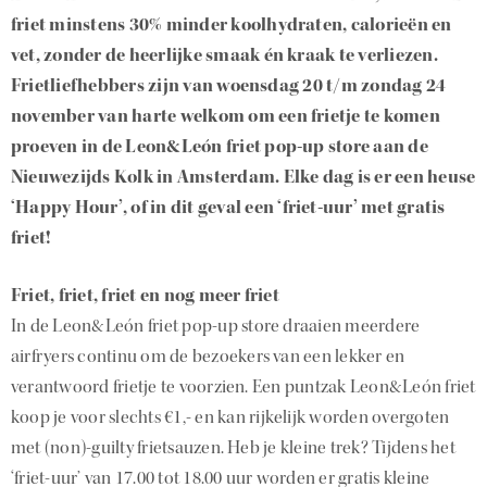
friet minstens 30% minder koolhydraten, calorieën en
vet, zonder de heerlijke smaak én kraak te verliezen.
Frietliefhebbers zijn van woensdag 20 t/m zondag 24
november van harte welkom om een frietje te komen
proeven in de Leon&León friet pop-up store aan de
Nieuwezijds Kolk in Amsterdam. Elke dag is er een heuse
‘Happy Hour’, of in dit geval een ‘friet-uur’ met gratis
friet!
Friet, friet, friet en nog meer friet
In de Leon&León friet pop-up store draaien meerdere
airfryers continu om de bezoekers van een lekker en
verantwoord frietje te voorzien. Een puntzak Leon&León friet
koop je voor slechts €1,- en kan rijkelijk worden overgoten
met (non)-guilty frietsauzen. Heb je kleine trek? Tijdens het
‘friet-uur’ van 17.00 tot 18.00 uur worden er gratis kleine