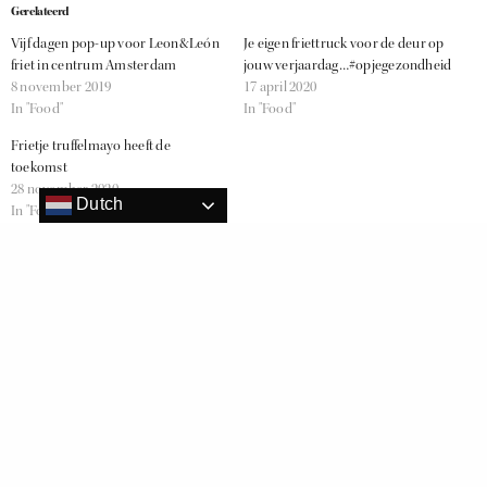
Gerelateerd
Vijf dagen pop-up voor Leon&León
Je eigen friettruck voor de deur op
friet in centrum Amsterdam
jouw verjaardag…#opjegezondheid
8 november 2019
17 april 2020
In "Food"
In "Food"
Frietje truffelmayo heeft de
toekomst
28 november 2020
Dutch
In "Food"
AMSTERDAM
FRIET
LEONLEON
POPUP
RELATED NEWS
Opsteker voor zorginstellingen: maak kans op een friettruck voor
collega’s