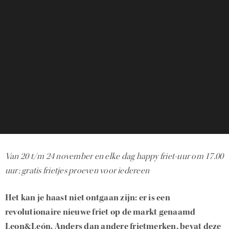
Van 20 t/m 24 november en elke dag happy friet-uur om 17.00
uur; gratis frietjes proeven voor iedereen
Het kan je haast niet ontgaan zijn: er is een
revolutionaire nieuwe friet op de markt genaamd
Leon&León. Anders dan andere frietmerken, bevat deze