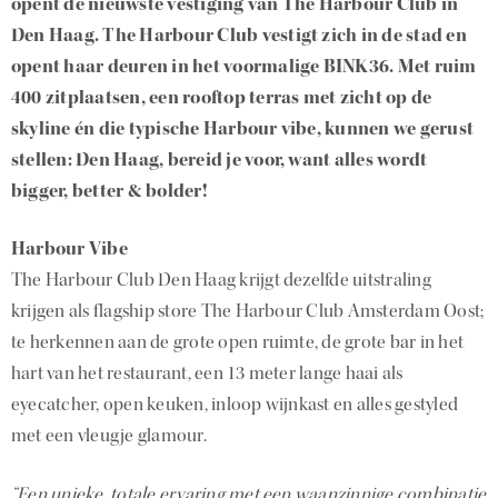
opent de nieuwste vestiging van The Harbour Club in
Den Haag. The Harbour Club vestigt zich in de stad en
opent haar deuren in het voormalige BINK36. Met ruim
400 zitplaatsen, een rooftop terras met zicht op de
skyline én die typische Harbour vibe, kunnen we gerust
stellen: Den Haag, bereid je voor, want alles wordt
bigger, better & bolder!
Harbour Vibe
The Harbour Club Den Haag krijgt dezelfde uitstraling
krijgen als flagship store The Harbour Club Amsterdam Oost;
te herkennen aan de grote open ruimte, de grote bar in het
hart van het restaurant, een 13 meter lange haai als
eyecatcher, open keuken, inloop wijnkast en alles gestyled
met een vleugje glamour.
“
Een unieke, totale ervaring met een waanzinnige combinatie