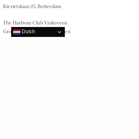
Kievietslaan 25, Rotterdam
The Harbour Club Vinkeveen
Groenlandsekade 1, Vinkeveen
Dutch
Dit delen:
Vind ik leuk:
Gerelateerd
Staff wanted: Harbour Club Family
Beste Drag Show ter wereld in The