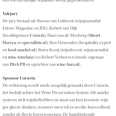
een overzichtelijke wijnkaart wordt gepresenteerd.
Vakjury
De jury bestaat uit Sharon van Lokhorst (wijnjournalist
Entree Magazine en JFK), Robert van Dijk
(hoofdsponsor
Coravin
), Hans van de Meeberg (
Misset
Horeca
en
specialbite.nl
), Ron Vermeulen (hospitality expert
en
food-market.nl
), Romy Kooij (wijndocent, wijnjournalist
en
miss-winelane
) en Robert Verhoeven (mede-eigenaar
van
Pitch PR
en oprichter van
wine-bars.nl
).
Sponsor Coravin
De verkiezing wordt mede mogelijk gemaakt door Coravin,
het bedrijf achter het Wine Preservation System. Dit unieke
systeem stelt wijnliefhebbers in staat om hun favoriete wijn
per glas te drinken, wanneer men wil en in elke hoeveelheid,
zonder de fles te hoeven openen. De baanbrekende