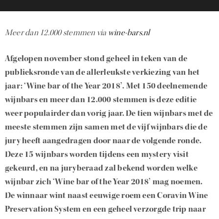
Meer dan 12.000 stemmen via
wine-bars.nl
Afgelopen november stond geheel in teken van de
publieksronde van de allerleukste verkiezing van het
jaar: ‘Wine bar of the Year 2018’. Met 150 deelnemende
wijnbars en meer dan 12.000 stemmen is deze editie
weer populairder dan vorig jaar. De tien wijnbars met de
meeste stemmen zijn samen met de vijf wijnbars die de
jury heeft aangedragen door naar de volgende ronde.
Deze 15 wijnbars worden tijdens een mystery visit
gekeurd, en na juryberaad zal bekend worden welke
wijnbar zich ‘Wine bar of the Year 2018’ mag noemen.
De winnaar wint naast eeuwige roem een Coravin Wine
Preservation System en een geheel verzorgde trip naar