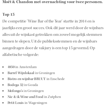
Moët & Chandon met overnachting voor twee personen.
Top 15
De competitie ‘Wine Bar of the Year’ startte in 2014 en is
jaarlijks een groot succes. Ook dit jaar werd door de wijnbars
alles uit de wijnkast getrokken om zoveel mogelijk stemmen
binnen te slepen. Uit de publieksstemmen en de wijnbars
aangedragen door de vakjury is een top 15 gevormd. Op
alfabetische volgorde:
4850
in Amsterdam
Barrel Wijnlokaal
in Groningen
Bistro en wijnbar BRUUT
in Enschede
Bodega 32
in Gouda
Mofongo’s
in Groningen
Nic & ik Wine and Food
in Zutphen
Petit Louis
in Wageningen