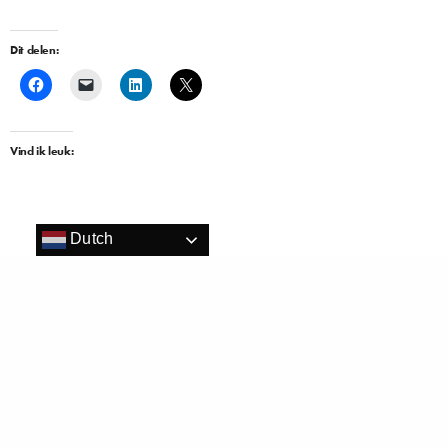
Dit delen:
Vind ik leuk:
Dutch
Gerelateerd
Dinsdag 8 januari om 16 uur
Verkiezing Wine bar of the Year van
uitreiking ‘Wine Bar of the Year
start gegaan
2018’
20 november 2023
7 januari 2019
In "Event"
In "Wine"
De 15 finalisten ‘Wine Bar of the
Year 2019’ bekend!