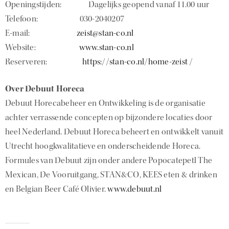
Openingstijden: Dagelijks geopend vanaf 11.00 uur
Telefoon: 030-2040207
E-mail:
zeist@stan-co.nl
Website:
www.stan-co.nl
Reserveren:
https://stan-co.nl/home-zeist /
Over Debuut Horeca
Debuut Horecabeheer en Ontwikkeling is de organisatie
achter verrassende concepten op bijzondere locaties door
heel Nederland. Debuut Horeca beheert en ontwikkelt vanuit
Utrecht hoogkwalitatieve en onderscheidende Horeca.
Formules van Debuut zijn onder andere Popocatepetl The
Mexican, De Vooruitgang, STAN&CO, KEES eten & drinken
en Belgian Beer Café Olivier.
www.debuut.nl