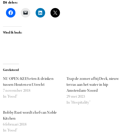
Dit delen:
Vind ik leuk:
Gerelateerd
NU OPEN: KEES eten & drinken
Trap de zomer af bij Deck, nieuw
tussen Houten en Utrecht
terras aan het water in hip
7 november 2018
Amsterdam-Noord
In "Food"
29 mei 2023
In "Hospitality"
Bobby Rust wordt chef van Noble
Kitchen
6 februari 2018
In "Food"