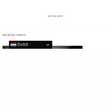
RESTAURANT
RELATED NEWS
Dutch
Bolenius** van Luc Kusters gaat verhuizen naar Rembrandtpark