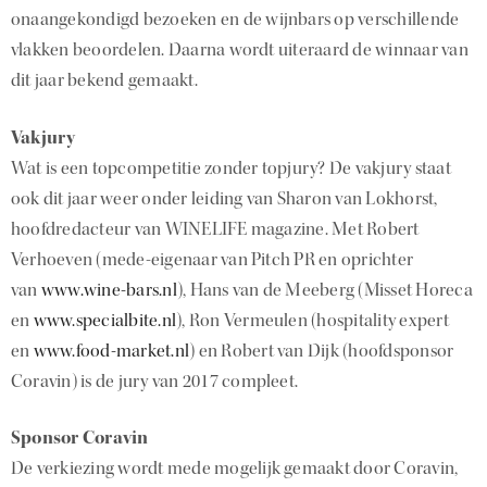
onaangekondigd bezoeken en de wijnbars op verschillende
vlakken beoordelen. Daarna wordt uiteraard de winnaar van
dit jaar bekend gemaakt.
Vakjury
Wat is een topcompetitie zonder topjury? De vakjury staat
ook dit jaar weer onder leiding van Sharon van Lokhorst,
hoofdredacteur van WINELIFE magazine. Met Robert
Verhoeven (mede-eigenaar van Pitch PR en oprichter
van
www.wine-bars.nl
), Hans van de Meeberg (Misset Horeca
en
www.specialbite.nl
), Ron Vermeulen (hospitality expert
en
www.food-market.nl
) en Robert van Dijk (hoofdsponsor
Coravin) is de jury van 2017 compleet.
Sponsor Coravin
De verkiezing wordt mede mogelijk gemaakt door Coravin,