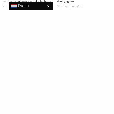
wijnbar is volgens jou het allerbest?
start gegaan
Dutch
7 november 2018
20 november 2023
In "Wine"
In "Event"
De 15 finalisten ‘Wine Bar of the
Year 2018’ bekend!
7 december 2018
In "Wine"
BESTEWIJNBAR
CORAVIN
WIJNBAR
WINE BARS
WINEBAROFTHEYEAR
RELATED NEWS
Pays d’Oc IGP pop up wijnbar haalt Veluws wild naar de stad
Coravin nu ook voor mousserende wijnen