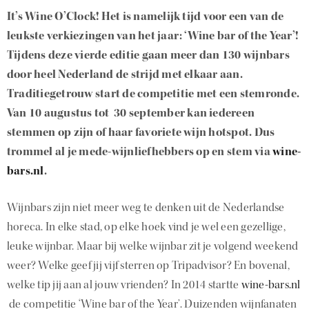
It’s Wine O’Clock! Het is namelijk tijd voor een van de
leukste verkiezingen van het jaar: ‘Wine bar of the Year’!
Tijdens deze vierde editie gaan meer dan 130 wijnbars
door heel Nederland de strijd met elkaar aan.
Traditiegetrouw start de competitie met een stemronde.
Van 10 augustus tot 30 september kan iedereen
stemmen op zijn of haar favoriete wijn hotspot. Dus
trommel al je mede-wijnliefhebbers op en stem via
wine-
bars.nl
.
Wijnbars zijn niet meer weg te denken uit de Nederlandse
horeca. In elke stad, op elke hoek vind je wel een gezellige,
leuke wijnbar. Maar bij welke wijnbar zit je volgend weekend
weer? Welke geef jij vijf sterren op Tripadvisor? En bovenal,
welke tip jij aan al jouw vrienden? In 2014 startte
wine-bars.nl
de competitie ‘Wine bar of the Year’. Duizenden wijnfanaten