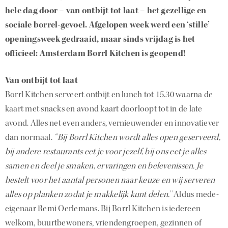
hele dag door – van ontbijt tot laat – het gezellige en
sociale borrel-gevoel. Afgelopen week werd een ‘stille’
openingsweek gedraaid, maar sinds vrijdag is het
officieel: Amsterdam Borrl Kitchen is geopend!
Van ontbijt tot laat
Borrl Kitchen serveert ontbijt en lunch tot 15.30 waarna de
kaart met snacks en avond kaart doorloopt tot in de late
avond. Alles net even anders, vernieuwender en innovatiever
dan normaal.
‘’Bij Borrl Kitchen wordt alles open geserveerd,
bij andere restaurants eet je voor jezelf, bij ons eet je alles
samen en deel je smaken, ervaringen en belevenissen. Je
bestelt voor het aantal personen naar keuze en wij serveren
alles op planken zodat je makkelijk kunt delen.’’
Aldus mede-
eigenaar Remi Oerlemans. Bij Borrl Kitchen is iedereen
welkom, buurtbewoners, vriendengroepen, gezinnen of