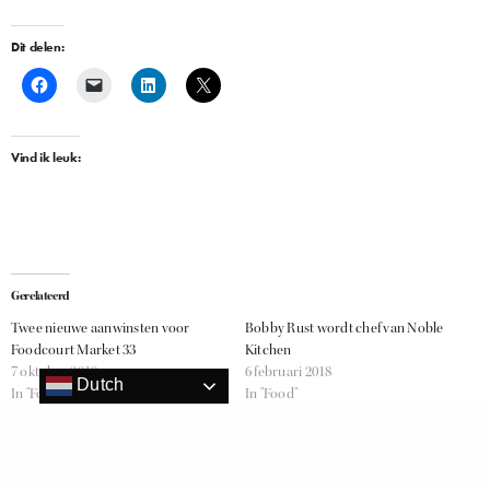
Dit delen:
Vind ik leuk:
Gerelateerd
Twee nieuwe aanwinsten voor
Bobby Rust wordt chef van Noble
Foodcourt Market 33
Kitchen
7 oktober 2018
6 februari 2018
Dutch
In "Food"
In "Food"
Gromibo: een borrel met
Groningse vibes in Amsterdam
2 januari 2017