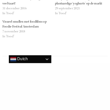
veel taart!
plantaardige ‘yoghurts’ op de markt
31 december 2016
29 september 2021
In "Food"
In "Food"
Visueel smullen met foodfilms op
Foodie Festival Amsterdam
7 november 2018
In "Food"
Dutch