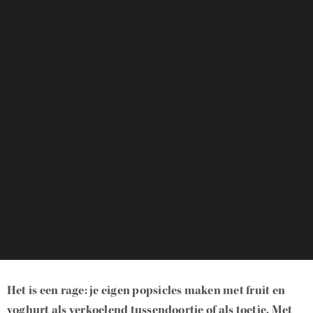
Het is een rage: je eigen popsicles maken met fruit en
yoghurt als verkoelend tussendoortje of als toetje. Met