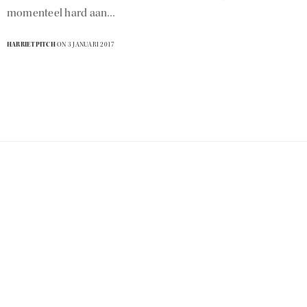
momenteel hard aan…
HARRIETPITCH
ON 3 JANUARI 2017