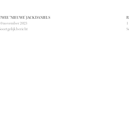
TWEE “NIEUWE’ JACK DANIELS
R
10 november 2023
1
Soortgelijk bericht
S