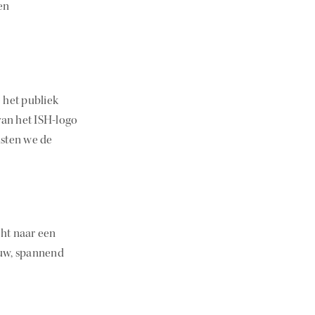
en
 het publiek
van het ISH-logo
isten we de
cht naar een
euw, spannend