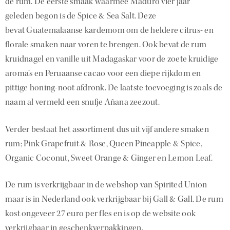
de rum. De eerste smaak waarmee Maduro vier jaar
geleden begon is de Spice & Sea Salt. Deze
bevat Guatemalaanse kardemom om de heldere citrus- en
florale smaken naar voren te brengen. Ook bevat de rum
kruidnagel en vanille uit Madagaskar voor de zoete kruidige
aroma’s en Peruaanse cacao voor een diepe rijkdom en
pittige honing-noot afdronk. De laatste toevoeging is zoals de
naam al vermeld een snufje Añana zeezout.
Verder bestaat het assortiment dus uit vijf andere smaken
rum; Pink Grapefruit & Rose, Queen Pineapple & Spice,
Organic Coconut, Sweet Orange & Ginger en Lemon Leaf.
De rum is verkrijgbaar in de webshop van Spirited Union
maar is in Nederland ook verkrijgbaar bij Gall & Gall. De rum
kost ongeveer 27 euro per fles en is op de website ook
verkrijgbaar in geschenkverpakkingen.