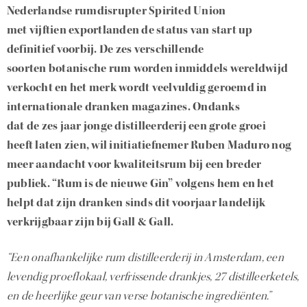
Nederlandse rumdisrupter Spirited Union
met vijftien exportlanden de status van start up
definitief voorbij. De zes verschillende
soorten botanische rum worden inmiddels wereldwijd
verkocht en het merk wordt veelvuldig geroemd in
internationale dranken magazines. Ondanks
dat de zes jaar jonge distilleerderij een grote groei
heeft laten zien, wil initiatiefnemer Ruben Maduro nog
meer aandacht voor kwaliteitsrum bij een breder
publiek. “Rum is de nieuwe Gin” volgens hem en het
helpt dat zijn dranken sinds dit voorjaar landelijk
verkrijgbaar zijn bij Gall & Gall.
“Een onafhankelijke rum distilleerderij in Amsterdam, een
levendig proeflokaal, verfrissende drankjes, 27 distilleerketels,
en de heerlijke geur van verse botanische ingrediënten.”