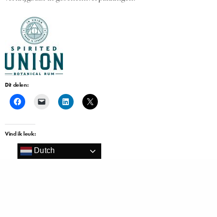
Dit delen:
Vind ik leuk:
Dutch
Gerelateerd
Amsterdamse Spirited Union
Boomsma Dry Gin wint Design