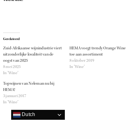
Gerelateerd
Zuid-Afrikaanse wijnindustrie viert
HEMA voegt trendy Orange Wine
uitzonderlijke kwaliteit van de
toe aan assortiment
oogst van 2025
8 oktober 2019
8 mei 2025
In "Wine"
In "Wine"
Topwijnen van Neleman nu bij
HEMA!
3 januari 2017
In "Wine"
Dutch