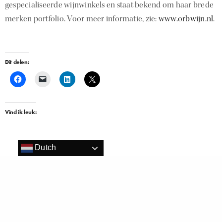
gespecialiseerde wijnwinkels en staat bekend om haar brede
merken portfolio. Voor meer informatie, zie:
www.orbwijn.nl
.
Dit delen:
Vind ik leuk:
Dutch
Gerelateerd
Ribera del Duero verstevigt positie
Bodega’s Castilla-La Mancha
op Nederlandse markt
overzichtsproeverij 19 februari
8 augustus 2019
bekend
In "Wine"
7 januari 2019