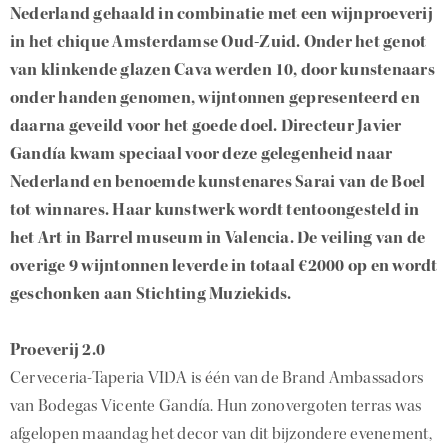
Nederland gehaald in combinatie met een wijnproeverij
in het chique Amsterdamse Oud-Zuid. Onder het genot
van klinkende glazen Cava werden 10, door kunstenaars
onder handen genomen, wijntonnen gepresenteerd en
daarna geveild voor het goede doel. Directeur Javier
Gandía kwam speciaal voor deze gelegenheid naar
Nederland en benoemde kunstenares Sarai van de Boel
tot winnares. Haar kunstwerk wordt tentoongesteld in
het Art in Barrel museum in Valencia. De veiling van de
overige 9 wijntonnen leverde in totaal €2000 op en wordt
geschonken aan Stichting Muziekids.
Proeverij 2.0
Cerveceria-Taperia VIDA is één van de Brand Ambassadors
van Bodegas Vicente Gandía. Hun zonovergoten terras was
afgelopen maandag het decor van dit bijzondere evenement,